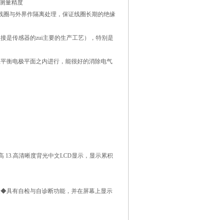
的测量精度
线圈与外界作隔离处理，保证线圈长期的绝缘
是传感器的zui主要的生产工艺），特别是
在平衡电极平面之内进行，能很好的消除电气
 13.高清晰度背光中文LCD显示，显示累积
量◆具有自检与自诊断功能，并在屏幕上显示