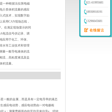
021-61995681
计是一种根据法拉第电磁
电介质体积流量的感应
18930918191
入式技术，实现数字励
13296045681
上采用CAN现场总线，
平。在满足现场显示的同
mA电流信号供记录、调
地应用于化工、环保、
排水等工业技术和管理
测量一般导电液体的流
相流，高粘度液流及盐
体积流量。
不星一般的金属，而是具有一定电导率的液态
产生感应电动势，感应电动势由一对电极检
管内径 v：测量曹截面内的平均流速信号v，经转