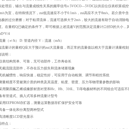
仪处理后，辅出与流量成线性关系的频宰信号o 5VOCO—5VDC以供后位仪表积算或
4m/s为宜，在特殊情况下，zui低流速应不小于0.1m/s，zui高应不大于8m/s。若介
电极的过分磨擦；对于粘滞流体，流速可选择大于2m/s，较大的流速有助于自动消除
度。在量程Q已确定的条件下，即可根据上述流速V的范围决定流量计口径D的大小，
πD²V/4
 流量（㎡/h） D: 管道内径 V：流速（m/h）
磁流量计的量程Q应大于预计的zui大流量值，而正常的流量值以稍大于流量计满量程刻
能说明：
 仪表结构简单、可靠，无可动部件，工作寿命长
 无截流阻流部件，不存在压力损失和流体堵塞现象
 无机械惯性，响应快速，稳定性好，可应用于自动检测、调节和程控系统
 测量精度不受被测介质的种类及其温度、粘度、密度、压力等物理量参数的影响
 采用聚四氟乙烯或橡胶材质衬里和Hc、Hb、316L、Ti等电极材料的不同组合可适应
 备有管道式、插入式等多种流量计型号
 采用EEPROM存贮器，测量运算数据存贮保护安全可靠
 具备一体化和分离型两种型式
 高清晰度LCD背光显示
品特点：