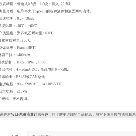
仪表精度：管道式0.5级、1.0级；插入式2.5级
 测量介质：电导率大于5μS/cm的各种液体和液固两相流体。
流速范围：0.2～10m/s
环境温度：-40℃～+60℃
 介质温度：聚四氟乙烯衬里≤180℃
胶材质衬里: ≤65℃
防爆标志：ExmibdⅡBT4
外磁干扰：≤400A/m
外壳防护： IP65，IP67，IP68
输出信号：4～20mA.DC，负载电阻0～750Ω
通讯输出：RS485或CAN总线
电源电压：90～220V.AC、24±10%V.DC
zui大功耗：≤10VA
光临: 技术咨询:,
果你对
WLF浆液流量计
感兴趣，想了解更详细的产品信息，填写下表直接与我司联系