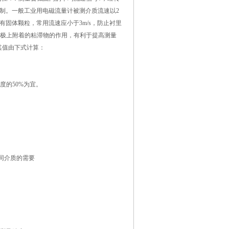
控制。一般工业用电磁流量计被测介质流速以2
质中含有固体颗粒，常用流速应小于3m/s，防止衬里
电极上附着的粘滞物的作用，有利于提高测量
其值由下式计算：
度的50%为宜。
不同介质的需要