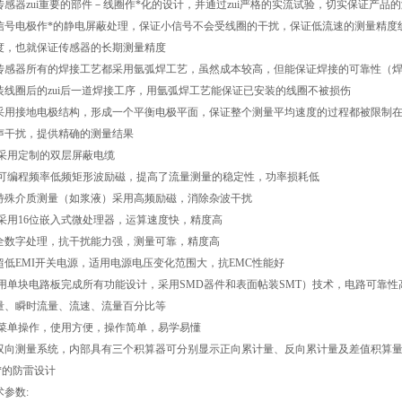
传感器zui重要的部件－线圈作*化的设计，并通过zui严格的实流试验，切实保证产品
信号电极作*的静电屏蔽处理，保证小信号不会受线圈的干扰，保证低流速的测量精度
度，也就保证传感器的长期测量精度
传感器所有的焊接工艺都采用氩弧焊工艺，虽然成本较高，但能保证焊接的可靠性（焊接
装线圈后的zui后一道焊接工序，用氩弧焊工艺能保证已安装的线圈不被损伤
采用接地电极结构，形成一个平衡电极平面，保证整个测量平均速度的过程都被限制
声干扰，提供精确的测量结果
 采用定制的双层屏蔽电缆
 可编程频率低频矩形波励磁，提高了流量测量的稳定性，功率损耗低
特殊介质测量（如浆液）采用高频励磁，消除杂波干扰
 采用16位嵌入式微处理器，运算速度快，精度高
全数字处理，抗干扰能力强，测量可靠，精度高
超低EMI开关电源，适用电源电压变化范围大，抗EMC性能好
 用单块电路板完成所有功能设计，采用SMD器件和表面帖装SMT）技术，电路可靠性高
量、瞬时流量、流速、流量百分比等
 菜单操作，使用方便，操作简单，易学易懂
双向测量系统，内部具有三个积算器可分别显示正向累计量、反向累计量及差值积算
 *的防雷设计
术参数: