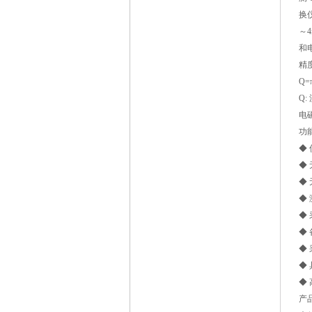
换
～
和
精
Q=
Q:
电
功
◆
◆
◆
◆
◆
◆
◆
◆
◆
产