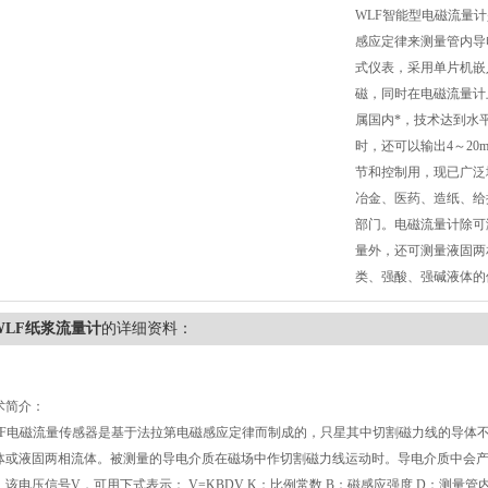
WLF智能型电磁流量
感应定律来测量管内导
式仪表，采用单片机嵌
磁，同时在电磁流量计
属国内*，技术达到水
时，还可以输出4～20
节和控制用，现已广泛
冶金、医药、造纸、给
部门。电磁流量计除可
量外，还可测量液固两
类、强酸、强碱液体的
WLF纸浆流量计
的详细资料：
术简介：
F
电磁流量传感器是基于法拉第电磁感应定律而制成的，只星其中切割磁力线的导体
体或液固两相流体。被测量的导电介质在磁场中作切割磁力线运动时。导电介质中会
．该电压信号V，可用下式表示： V=KBDV K：比例常数 B：磁感应强度 D：测量