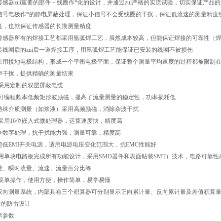
传感器zui重要的部件－线圈作*化的设计，并通过zui严格的实流试验，切实保证产品
信号电极作*的静电屏蔽处理，保证小信号不会受线圈的干扰，保证低流速的测量精度
度，也就保证传感器的长期测量精度
传感器所有的焊接工艺都采用氩弧焊工艺，虽然成本较高，但能保证焊接的可靠性（焊接
装线圈后的zui后一道焊接工序，用氩弧焊工艺能保证已安装的线圈不被损伤
采用接地电极结构，形成一个平衡电极平面，保证整个测量平均速度的过程都被限制
声干扰，提供精确的测量结果
 采用定制的双层屏蔽电缆
 可编程频率低频矩形波励磁，提高了流量测量的稳定性，功率损耗低
特殊介质测量（如浆液）采用高频励磁，消除杂波干扰
 采用16位嵌入式微处理器，运算速度快，精度高
全数字处理，抗干扰能力强，测量可靠，精度高
超低EMI开关电源，适用电源电压变化范围大，抗EMC性能好
 用单块电路板完成所有功能设计，采用SMD器件和表面帖装SMT）技术，电路可靠性高
量、瞬时流量、流速、流量百分比等
 菜单操作，使用方便，操作简单，易学易懂
双向测量系统，内部具有三个积算器可分别显示正向累计量、反向累计量及差值积算
 *的防雷设计
术参数: