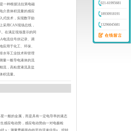
021-61995681
计是一种根据法拉第电磁
电介质体积流量的感应
18930918191
入式技术，实现数字励
13296045681
上采用CAN现场总线，
平。在满足现场显示的同
mA电流信号供记录、调
地应用于化工、环保、
排水等工业技术和管理
测量一般导电液体的流
相流，高粘度液流及盐
体积流量。
不星一般的金属，而是具有一定电导率的液态
产生感应电动势，感应电动势由一对电极检
管内径 v：测量曹截面内的平均流速信号v，经转