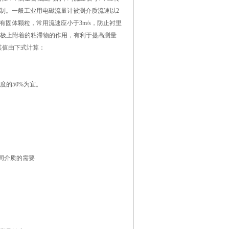
控制。一般工业用电磁流量计被测介质流速以2
质中含有固体颗粒，常用流速应小于3m/s，防止衬里
电极上附着的粘滞物的作用，有利于提高测量
其值由下式计算：
度的50%为宜。
不同介质的需要