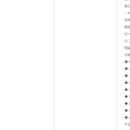
换
～
和
精
Q=
Q:
电
功
◆
◆
◆
◆
◆
◆
◆
◆
◆
产