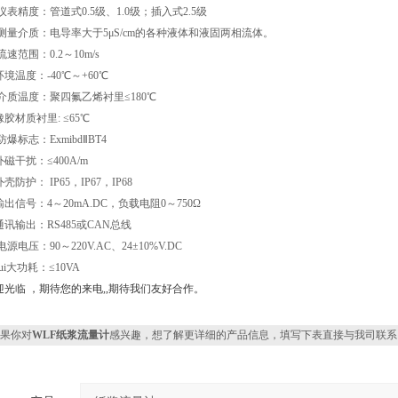
仪表精度：管道式0.5级、1.0级；插入式2.5级
 测量介质：电导率大于5μS/cm的各种液体和液固两相流体。
流速范围：0.2～10m/s
环境温度：-40℃～+60℃
 介质温度：聚四氟乙烯衬里≤180℃
胶材质衬里: ≤65℃
防爆标志：ExmibdⅡBT4
外磁干扰：≤400A/m
外壳防护： IP65，IP67，IP68
输出信号：4～20mA.DC，负载电阻0～750Ω
通讯输出：RS485或CAN总线
电源电压：90～220V.AC、24±10%V.DC
zui大功耗：≤10VA
迎光临 ，期待您的来电,,期待我们友好合作。
果你对
WLF纸浆流量计
感兴趣，想了解更详细的产品信息，填写下表直接与我司联系