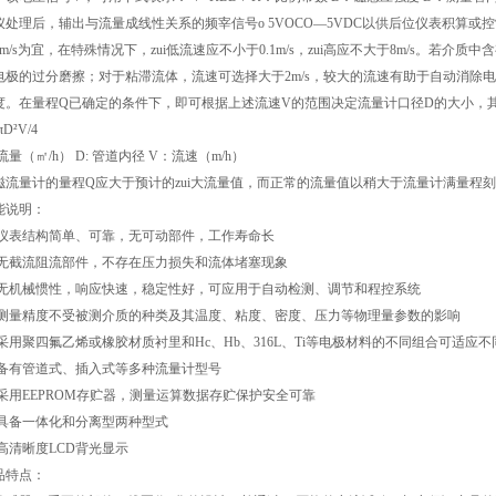
仪处理后，辅出与流量成线性关系的频宰信号o 5VOCO—5VDC以供后位仪表积算或
4m/s为宜，在特殊情况下，zui低流速应不小于0.1m/s，zui高应不大于8m/s。若介
电极的过分磨擦；对于粘滞流体，流速可选择大于2m/s，较大的流速有助于自动消除
度。在量程Q已确定的条件下，即可根据上述流速V的范围决定流量计口径D的大小，
πD²V/4
 流量（㎡/h） D: 管道内径 V：流速（m/h）
磁流量计的量程Q应大于预计的zui大流量值，而正常的流量值以稍大于流量计满量程刻
能说明：
 仪表结构简单、可靠，无可动部件，工作寿命长
 无截流阻流部件，不存在压力损失和流体堵塞现象
 无机械惯性，响应快速，稳定性好，可应用于自动检测、调节和程控系统
 测量精度不受被测介质的种类及其温度、粘度、密度、压力等物理量参数的影响
 采用聚四氟乙烯或橡胶材质衬里和Hc、Hb、316L、Ti等电极材料的不同组合可适应
 备有管道式、插入式等多种流量计型号
 采用EEPROM存贮器，测量运算数据存贮保护安全可靠
 具备一体化和分离型两种型式
 高清晰度LCD背光显示
品特点：