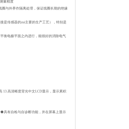
的测量精度
线圈与外界作隔离处理，保证线圈长期的绝缘
是传感器的zui主要的生产工艺），特别是
在平衡电极平面之内进行，能很好的消除电气
 13.高清晰度背光中文LCD显示，显示累积
量◆具有自检与自诊断功能，并在屏幕上显示