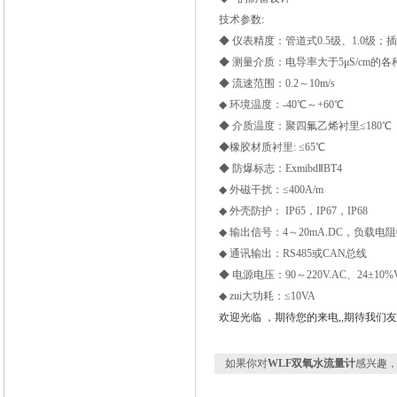
技术参数:
◆ 仪表精度：管道式0.5级、1.0级；插
◆ 测量介质：电导率大于5μS/cm的
◆ 流速范围：0.2～10m/s
◆ 环境温度：-40℃～+60℃
◆ 介质温度：聚四氟乙烯衬里≤180℃
◆橡胶材质衬里: ≤65℃
◆ 防爆标志：ExmibdⅡBT4
◆ 外磁干扰：≤400A/m
◆ 外壳防护： IP65，IP67，IP68
◆ 输出信号：4～20mA.DC，负载电阻0
◆ 通讯输出：RS485或CAN总线
◆ 电源电压：90～220V.AC、24±10%V
◆ zui大功耗：≤10VA
欢迎光临 ，期待您的来电,,期待我们
如果你对
WLF双氧水流量计
感兴趣