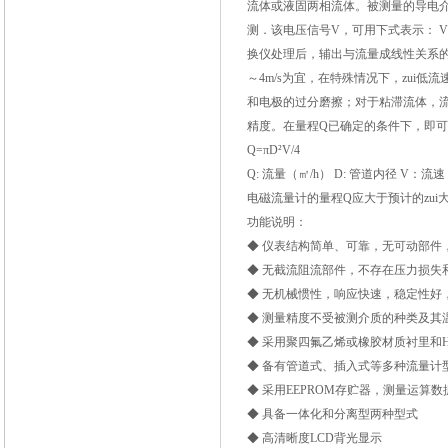
流体或液固两相流体。被测量的导电
测．该电压信号V，可用下式表示： V
换仪处理后，辅出与流量成线性关系的频
～4m/s为宜，在特殊情况下，zui低流
和电极的过分磨擦；对于粘滞流体，流
精度。在量程Q已确定的条件下，即可
Q=πD²V/4
Q: 流量（㎡/h） D: 管道内径 V：流速
电磁流量计的量程Q应大于预计的zu
功能说明：
◆ 仪表结构简单、可靠，无可动部件
◆ 无截流阻流部件，不存在压力损失
◆ 无机械惯性，响应快速，稳定性好
◆ 测量精度不受被测介质的种类及其
◆ 采用聚四氟乙烯或橡胶材质衬里和H
◆ 备有管道式、插入式等多种流量计
◆ 采用EEPROM存贮器，测量运算
◆ 具备一体化和分离型两种型式
◆ 高清晰度LCD背光显示