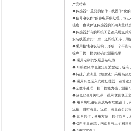
产品特点：
◆传感器zui重要的部件－线圈作*化
◆信号电极作*的静电屏蔽处理，保
强度，也就保证传感器的长期测量精
◆传感器所有的焊接工艺都采用氩弧焊
安装线圈后的zui后一道焊接工序，
◆采用接地电极结构，形成一个平衡
噪声干扰，提供精确的测量结果
◆ 采用定制的双层屏蔽电缆
◆ 可编程频率低频矩形波励磁，提高
◆特殊介质测量（如浆液）采用高频
◆ 采用16位嵌入式微处理器，运算速
◆全数字处理，抗干扰能力强，测量
◆超低EMI开关电源，适用电源电压
◆ 用单块电路板完成所有功能设计，采
流量、瞬时流量、流速、流量百分比
◆ 菜单操作，使用方便，操作简单，
◆双向测量系统，内部具有三个积算
◆ *的防雷设计