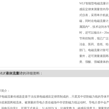
WLF智能型电磁流量
感应定律来测量管内导
式仪表，采用单片机嵌
磁，同时在电磁流量计
属国内*，技术达到水
时，还可以输出4～20
节和控制用，现已广泛
冶金、医药、造纸、给
部门。电磁流量计除可
量外，还可测量液固两
类、强酸、强碱液体的
WLF液体流量计
的详细资料：
术简介：
F
电磁流量传感器是基于法拉第电磁感应定律而制成的，只星其中切割磁力线的导体
体或液固两相流体。被测量的导电介质在磁场中作切割磁力线运动时。导电介质中会
．该电压信号V，可用下式表示： V=KBDV K：比例常数 B：磁感应强度 D：测量