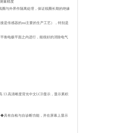
的测量精度
线圈与外界作隔离处理，保证线圈长期的绝缘
是传感器的zui主要的生产工艺），特别是
在平衡电极平面之内进行，能很好的消除电气
 13.高清晰度背光中文LCD显示，显示累积
量◆具有自检与自诊断功能，并在屏幕上显示