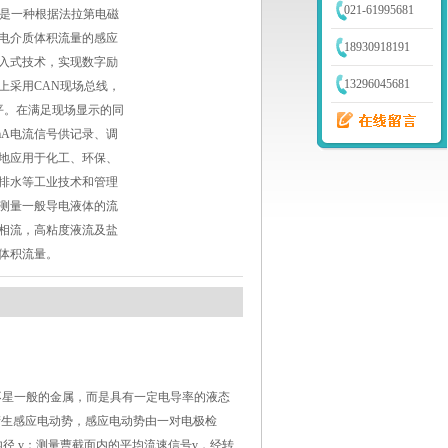
021-61995681
计是一种根据法拉第电磁
电介质体积流量的感应
18930918191
入式技术，实现数字励
13296045681
上采用CAN现场总线，
平。在满足现场显示的同
mA电流信号供记录、调
地应用于化工、环保、
排水等工业技术和管理
测量一般导电液体的流
相流，高粘度液流及盐
体积流量。
不星一般的金属，而是具有一定电导率的液态
产生感应电动势，感应电动势由一对电极检
管内径 v：测量曹截面内的平均流速信号v，经转