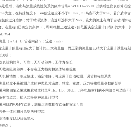
仪处理后，辅出与流量成线性关系的频宰信号o 5VOCO—5VDC以供后位仪表积算或
4m/s为宜，在特殊情况下，zui低流速应不小于0.1m/s，zui高应不大于8m/s。若介
电极的过分磨擦；对于粘滞流体，流速可选择大于2m/s，较大的流速有助于自动消除
度。在量程Q已确定的条件下，即可根据上述流速V的范围决定流量计口径D的大小，
πD²V/4
 流量（㎡/h） D: 管道内径 V：流速（m/h）
磁流量计的量程Q应大于预计的zui大流量值，而正常的流量值以稍大于流量计满量程刻
能说明：
 仪表结构简单、可靠，无可动部件，工作寿命长
 无截流阻流部件，不存在压力损失和流体堵塞现象
 无机械惯性，响应快速，稳定性好，可应用于自动检测、调节和程控系统
 测量精度不受被测介质的种类及其温度、粘度、密度、压力等物理量参数的影响
 采用聚四氟乙烯或橡胶材质衬里和Hc、Hb、316L、Ti等电极材料的不同组合可适应
 备有管道式、插入式等多种流量计型号
 采用EEPROM存贮器，测量运算数据存贮保护安全可靠
 具备一体化和分离型两种型式
 高清晰度LCD背光显示
品特点：