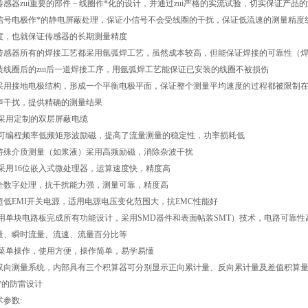
传感器zui重要的部件－线圈作*化的设计，并通过zui严格的实流试验，切实保证产品
信号电极作*的静电屏蔽处理，保证小信号不会受线圈的干扰，保证低流速的测量精度
度，也就保证传感器的长期测量精度
传感器所有的焊接工艺都采用氩弧焊工艺，虽然成本较高，但能保证焊接的可靠性（焊接
装线圈后的zui后一道焊接工序，用氩弧焊工艺能保证已安装的线圈不被损伤
采用接地电极结构，形成一个平衡电极平面，保证整个测量平均速度的过程都被限制
声干扰，提供精确的测量结果
 采用定制的双层屏蔽电缆
 可编程频率低频矩形波励磁，提高了流量测量的稳定性，功率损耗低
特殊介质测量（如浆液）采用高频励磁，消除杂波干扰
 采用16位嵌入式微处理器，运算速度快，精度高
全数字处理，抗干扰能力强，测量可靠，精度高
超低EMI开关电源，适用电源电压变化范围大，抗EMC性能好
 用单块电路板完成所有功能设计，采用SMD器件和表面帖装SMT）技术，电路可靠性高
量、瞬时流量、流速、流量百分比等
 菜单操作，使用方便，操作简单，易学易懂
双向测量系统，内部具有三个积算器可分别显示正向累计量、反向累计量及差值积算
 *的防雷设计
术参数: