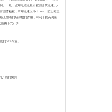
控制。一般工业用电磁流量计被测介质流速以2
质中含有固体颗粒，常用流速应小于3m/s，防止衬里
电极上附着的粘滞物的作用，有利于提高测量
其值由下式计算：
度的50%为宜。
不同介质的需要