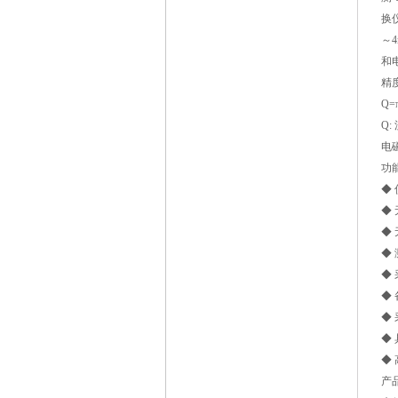
换
～
和
精
Q=
Q:
电
功
◆
◆
◆
◆
◆
◆
◆
◆
◆
产