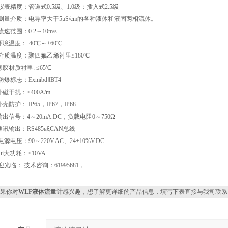
仪表精度：管道式0.5级、1.0级；插入式2.5级
 测量介质：电导率大于5μS/cm的各种液体和液固两相流体。
流速范围：0.2～10m/s
环境温度：-40℃～+60℃
 介质温度：聚四氟乙烯衬里≤180℃
胶材质衬里: ≤65℃
防爆标志：ExmibdⅡBT4
外磁干扰：≤400A/m
外壳防护： IP65，IP67，IP68
输出信号：4～20mA.DC，负载电阻0～750Ω
通讯输出：RS485或CAN总线
电源电压：90～220V.AC、24±10%V.DC
zui大功耗：≤10VA
光临： 技术咨询：61995681，
果你对
WLF液体流量计
感兴趣，想了解更详细的产品信息，填写下表直接与我司联系