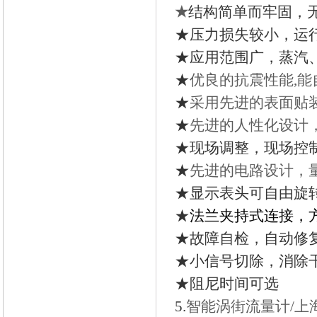
★
结构简单而牢固，
★
压力损失较小，运
★
应用范围广，蒸汽
★
优良的抗震性能,
★
采用先进的表面贴
★
先进的人性化设计
★
现场调整，现场控
★
先进的电路设计，
★
显示表头可自由旋
★
法兰夹持式连接，
★
故障自检，自动修
★
小信号切除，消除
★
阻尼时间可选
5.
智能涡街流量计/上