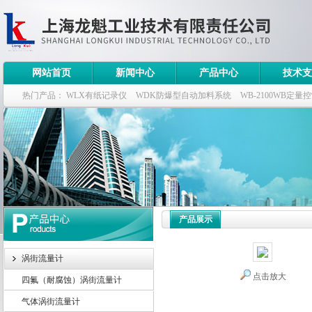
网站首页
新闻中心
产品中心
技术支
热门产品：
WLX有纸记录仪
WDK防爆型自动加料系统
WB-2100WB定量
WDK流量定量控制柜
WB-2100定量装车控制仪
产品展示
涡街流量计
点击放大
四氟（耐腐蚀）涡街流量计
气体涡街流量计