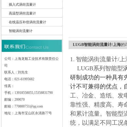
插入式涡街流量计
高温型涡街流量计
上海龙魁工业技术有限责任公司
在线温压补偿涡街流量计
智能涡街流量计
LUGB智能涡街流量计/上海
的
1. 智能涡街流量计/
公司：上海龙魁工业技术有限责任公
司
LUGB系列智能型
联系人：刘先生
研制成功的一种具有
电话：021-61995682
计不可兼得的优点，
传真：
手机：13918558055,15358831790
工、冶金、造纸、发
邮编：200070
靠性强、精度高、寿
邮箱：770800751@qq.com
和累计流量。智能型
地址：上海市宝山区永清路77号
统，以满足不同工况