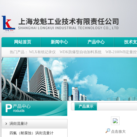
网站首页
新闻中心
产品中心
技术支
热门产品：
WLX有纸记录仪
WDK防爆型自动加料系统
WB-2100WB定量
WDK流量定量控制柜
WB-2100定量装车控制仪
产品展示
涡街流量计
点击放大
四氟（耐腐蚀）涡街流量计