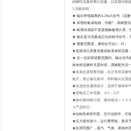
的瞬时流量和累计流量，以其微功耗
3.功能说明：
★
输出带电隔离的4-20mA信号（
★
采用的集成电路，功能*，高精度
★ 检测传感器不直接接触被测介质，
★ 输出是与流量成正比的脉冲信号，
★ 测量范围宽，量程比可达1：10；
★
直接读出质量流量或标准体积流量
★
在一定的雷诺数范围内，输出信号
体体积流量时无需补偿，调换配件后
★
具有抗震报警功能，在正常的流量情
熄灭，禁止输出脉冲，同时输出抗震
★
先进的全通用设计，适用于液体和气
★
宽电压工作范围，９V—12V．
★
输出驱动能力强，驱动电流＞１００
4.产品特点：
★
结构简单而牢固，无可动部件，可
★
压力损失较小，运行费用低，更具
★
应用范围广，蒸汽、气体、液体的流