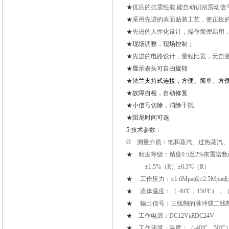
★
优良的抗震性能,能自动识别震动信
★
采用先进的表面贴装工艺，使正板
★
先进的人性化设计，操作简便易用
★
现场调整，现场控制；
★
先进的电路设计，量程比宽，无自
★
显示表头可自由旋转
★
法兰夹持式连接，方便、简单、方
★
故障自检，自动修复
★
小信号切除，消除干扰
★
阻尼时间可选
5.
技术参数：
Ø 测量介质：饱和蒸汽、过热蒸汽
★
精度等级：精度0.5至2%依雷诺数
±1.5%（R）±0.3%（R）
★
工作压力：≤1.6Mpa或≤2.5Mpa或≤
★
流体温度：（-40℃，150℃），（-4
★
输出信号：三线制的脉冲或二线制4
★
工作电源：DC12V或DC24V
★
工作环境：温度：（-40℃，50℃）；