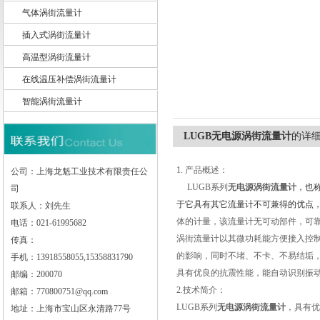
气体涡街流量计
插入式涡街流量计
高温型涡街流量计
上海龙魁工业技术有限责任公司
在线温压补偿涡街流量计
智能涡街流量计
LUGB无电源涡街流量计
的详
1. 产品概述：
公司：上海龙魁工业技术有限责任公
LUGB系列
无电源涡街流量计
，也
司
于它具有其它流量计不可兼得的优点
联系人：刘先生
体的计量，该流量计无可动部件，可
电话：021-61995682
涡街流量计以其微功耗能方便接入控
传真：
的影响，同时不堵、不卡、不易结垢，
手机：13918558055,15358831790
具有优良的抗震性能，能自动识别振
邮编：200070
2.技术简介：
邮箱：770800751@qq.com
LUGB系列
无电源涡街流量计
，具有优
地址：上海市宝山区永清路77号