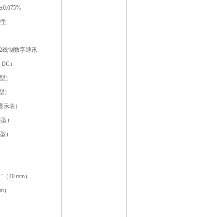
±0.075%
防浸型
, 2线制数字通讯
 V DC）
通型
）
温型
）
内藏显示表
）
普通型
）
温型
）
/2″（40 mm）
mm）