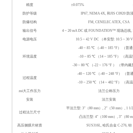
精度
±0.075%
防护等级
IP67, NEMA 4X, 和
JIS C0920 
防爆结构
FM, CENELEC ATEX, CSA
输出信号
4 ~ 20 mA DC 或
FOUNDATION™ 现场总线
电源电压
10.5 ~ 42 V DC （本安型
: 10.5 ~ 30
-40 ~ 85 ℃ （-40 ~ 185 °F） （普
环境温度
-10 ~ 85 ℃ （14 ~ 185 °F） （高
-30 ~ 80 ℃ （-22 ~ 176 °F ） （带
-40 ~ 120 ℃ （-40 ~ 248 °F） （
过程温度
-10 ~ 250 ℃ （14 ~ 482 °F） （高
zui大工作压力
法兰公称压力
安装
法兰安装
平法兰型
: 3″（80 mm）, 2″（50 mm）, 1 1
过程法兰尺寸
凸法兰型
: 4″（100 mm）, 3″（80 
高压侧膜片材质
SUS316L, 哈氏合金
C-276, 钽