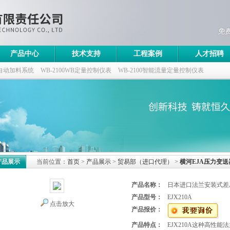
产品中心
技术支持
工程案例
人才招聘
自动加料系统
WB-2100WB定量控制仪表
WB-2100智能流量定量控制仪表
控制仪
产品展示
当前位置：
首页
>
产品展示
>
贸易部（进口代理）
>
横河EJA压力变送
产品名称：
日本进口法兰安装式差
产品型号：
EJX210A
点击放大
产品报价：
产品特点：
EJX210A这种高性