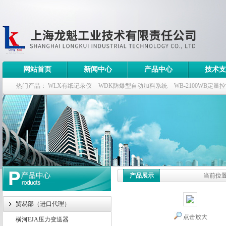
网站首页
新闻中心
产品中心
技术支
热门产品：
WLX有纸记录仪
WDK防爆型自动加料系统
WB-2100WB定量
WDK流量定量控制柜
WB-2100定量装车控制仪
产品展示
当前位
贸易部（进口代理）
点击放大
横河EJA压力变送器