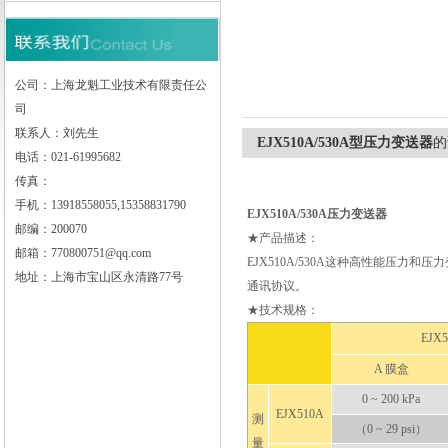
上海龙魁工业技术有限责任公司
公司：上海龙魁工业技术有限责任公
司
联系人：刘先生
EJX510A/530A型压力变送器
的
电话：021-61995682
传真：
手机：13918558055,15358831790
EJX510A/530A
压力变送器
邮编：200070
★产品描述：
邮箱：770800751@qq.com
EJX510A/530A这种高性能压力和压
地址：上海市宝山区永清路77号
通讯协议。
★技术规格：
EJX
A 膜盒
0 ~ 200 kPa
EJX510A
测
（0 ~ 29 psi）
量