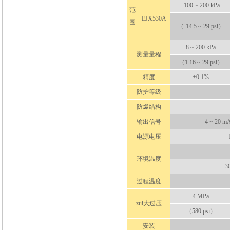
-100 ~ 200 kPa
范
EJX530A
围
（-14.5 ~ 29 psi）
8 ~ 200 kPa
测量量程
（1.16 ~ 29 psi）
精度
±0.1%
防护等级
防爆结构
输出信号
4 ~ 20 
电源电压
环境温度
-3
过程温度
4 MPa
zui大过压
（580 psi）
安装