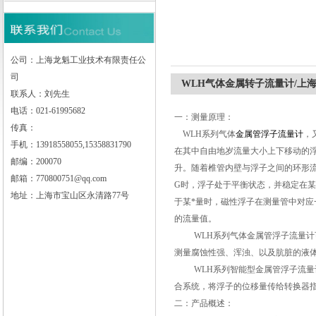
上海龙魁工业技术有限责任公司
公司：上海龙魁工业技术有限责任公
司
WLH气体金属转子流量计/上
联系人：刘先生
电话：021-61995682
一：测量原理：
传真：
WLH
系列
气体
金属管浮子流量计
，
手机：13918558055,15358831790
在其中自由地岁流量大小上下移动的
邮编：200070
升。随着椎管内壁与浮子之间的环形
邮箱：770800751@qq.com
G时，浮子处于平衡状态，并稳定在
地址：上海市宝山区永清路77号
于某*量时，磁性浮子在测量管中对
的流量值。
WLH系列气体金属管浮子流量
测量腐蚀性强、浑浊、以及肮脏的液
WLH系列智能型金属管浮子流
合系统，将浮子的位移量传给转换器
二：产品概述：