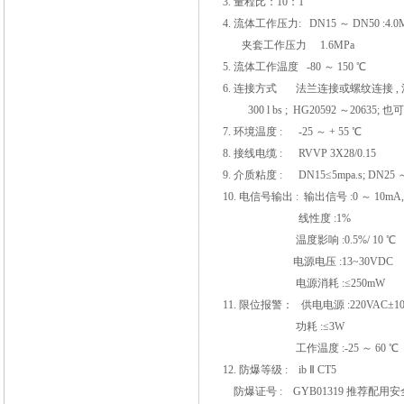
3. 量程比：10：1
4. 流体工作压力: DN15 ～ DN50 :4.0MP
夹套工作压力 1.6MPa
5. 流体工作温度 -80 ～ 150 ℃
6. 连接方式 法兰连接或螺纹连接 , 法兰标准用
300 l bs ; HG20592 ～2
7. 环境温度
: -25
～ + 55 ℃
8. 接线电缆
: RVVP 3X28/0.15
9.
介质粘度
: DN15≤5mpa.s; DN25
～
10. 电信号输出
:
输出信号 :0 ～ 10mA,
线性度 :1%
温度影响 :0.5%/ 10 ℃
电源电压 :13~30VDC
电源消耗 :≤250mW
11. 限位报警： 供电电源 :220VAC±1
功耗 :≤3W
工作温度 :-25 ～ 60 ℃
12. 防爆等级 : ib Ⅱ CT5
防爆证号 : GYB01319 推荐配用安全栅