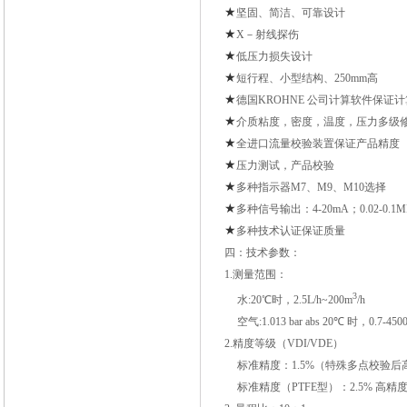
★
坚固、简洁、可靠设计
★
X－射线探伤
★
低压力损失设计
★
短行程、小型结构、250mm高
★
德国KROHNE 公司计算软件保证
★
介质粘度，密度，温度，压力多级
★
全进口流量校验装置保证产品精度
★
压力测试，产品校验
★
多种指示器M7、M9、M10选择
★
多种信号输出：4-20mA；0.02-0.
★
多种技术认证保证质量
四：技术参数：
1.测量范围：
3
水
:20℃时，2.5L/h~200m
/h
空气
:1.013 bar abs 20℃ 时，0.7-450
2.精度等级
（VDI/VDE）
标准精度：1.5%（特殊多点校验后高
标准精度（PTFE型）：2.5% 高精度