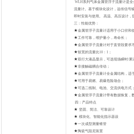
WLH系列气体金属管浮子流量计是
流量计。基于模块化设计，远传信号输出，
即时安装与使用。 高温、高压设计，
三：性能优势：
★
金属管浮子流量计适用于小口径和
★
工作可靠，维护量小，寿命长；
★
金属管浮子流量计对于直管段要求
★
较宽的流量比
10：1；
★
双行大液晶显示，可选现场瞬时
/
★
非接触磁耦合传动；
★
金属管浮子流量计全金属结构，适
★
可用于易燃、易爆危险场合；
★
可选二线制、电池、交流供电方式
★
金属管浮子流量计带有数据恢复，
四：产品特点
★
坚固、简洁、可靠设计
★
模块化、智能化指示器设
★
一次成型测量锥管
★
陶瓷气阻尼装置