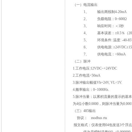
（一）电流输出
1、
输出两线制
4-20mA
2、
负载电阻：
0~600
Ω
3、
响应时间：＜
1
秒
4、
基本误差：±
0.5
％
（2
5、
环境条件
:
温度
: -40-85
6、
供电电源
:
±
24VDC
±
1
7、
供电电流：
<60mA
（二）脉冲
1.
工作电压
:12VDC~+24VDC
2.
工作电流
<50mA
3.
脉冲输出幅值
Vh=24V, VL<1V.
4.
频率输出：
0~1000Hz.
5.
脉冲当量：以累积流量的显示的基本
为
4
位小数
0.0000
，则脉冲当量为
0.00
（
三
）485
输出
协议：
modbus rtu
报文格式：仪表使用
04
包发送
3
个浮点