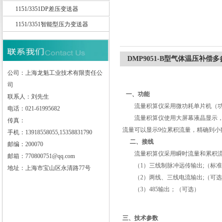
1151/3351DP差压变送器
1151/3351智能型压力变送器
上海龙魁工业技术有限责任公司
DMP9051-B型气体温压补偿
公司：上海龙魁工业技术有限责任公
司
一、功能
联系人：刘先生
流量积算仪采用微功耗单片机
（
电话：021-61995682
流量积算仪使用大屏幕液晶显示
传真：
流量可以显示
9
位累积流量，精确到小
手机：13918558055,15358831790
二、接线
邮编：200070
流量积算仪采用瞬时流量和累积
邮箱：770800751@qq.com
（
1
）三线制脉冲远传输出
;
（标准
地址：上海市宝山区永清路77号
（
2
）两线、三线电流输出
;
（可选
（
3
）
485
输出；（可选）
三、技术参数