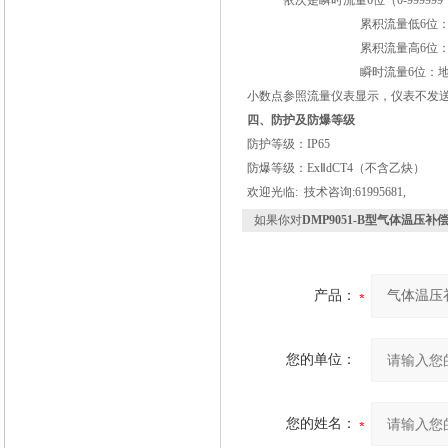
依次是瞬时流量
6
位（
0-999999
累积流量低
6
位
累积流量高
6
位
瞬时流量
6
位：
小数点参照流量仪表显示，仪表不发
四、防护及防爆等级
防护等级：
IP65
防爆等级：
Ex
Ⅱ
dCT4（
不含乙炔
）
欢迎光临: 技术咨询:61995681,
如果你对
DMP9051-B型气体温压
产品：
您的单位：
您的姓名：