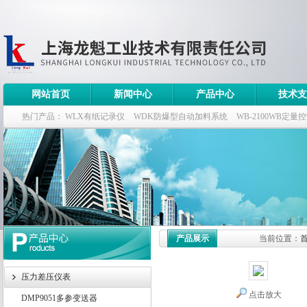
网站首页
新闻中心
产品中心
技术支
热门产品：
WLX有纸记录仪
WDK防爆型自动加料系统
WB-2100WB定量
WDK流量定量控制柜
WB-2100定量装车控制仪
产品展示
当前位置：
压力差压仪表
点击放大
DMP9051多参变送器