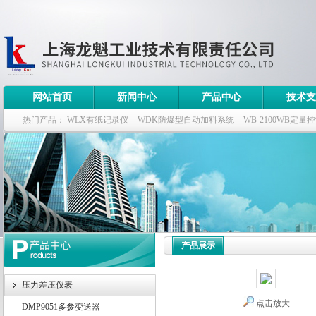
网站首页
新闻中心
产品中心
技术支
热门产品：
WLX有纸记录仪
WDK防爆型自动加料系统
WB-2100WB定量
WDK流量定量控制柜
WB-2100定量装车控制仪
产品展示
压力差压仪表
点击放大
DMP9051多参变送器