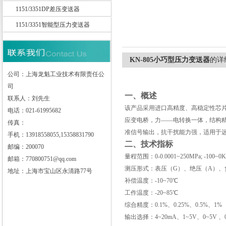
1151/3351DP差压变送器
1151/3351智能型压力变送器
上海龙魁工业技术有限责任公司
KN-805小巧型压力变送器
的详
公司：上海龙魁工业技术有限责任公
司
一、概述
联系人：刘先生
该产品采用进口高精度、高稳定性芯
电话：021-61995682
应变电桥，力——电转换一体，结构精巧可
传真：
准信号输出，抗干扰能力强，适用于
手机：13918558055,15358831790
二、技术指标
邮编：200070
量程范围：0-0.0001~250MPa; -100~0K
邮箱：770800751@qq.com
测压形式：表压（G）、绝压（A）、
地址：上海市宝山区永清路77号
补偿温度：-10~70℃
工作温度：-20~85℃
综合精度：0.1%、0.25%、0.5%、1%
输出选择：4~20mA、1~5V、0~5V 、0