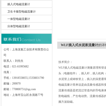
插入式电磁流量计
卫生卡箍型电磁流量计
一体型电磁流量计
上海龙魁工业技术有限责任公司
分体型电磁流量计
WLF插入式水泥浆流量计
的详
公司：上海龙魁工业技术有限责任公
司
联系人：刘先生
技术简介：
电话：021-61995682
WLF
插入式电磁流量计测量原理和管道
传真：
头（电极组件），插入杆，插入机构
手机：13918558055,15358831790
水泥管上或铸铁管上，插入的深度通常
邮编：200070
电磁流量计简单说是由流量传感器和
邮箱：770800751@qq.com
流量传感器是把流过管道内的导电液
地址：上海市宝山区永清路77号
割电磁线，产生电动势。流量传感器
频方波励磁。