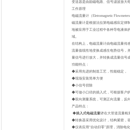
变送器是由励磁电路、信号滤波放大电
工作原理
电磁流量计（Eletromagnetic F
磁流量计是根据法拉第电磁感应定律
地被应用于工业过程中各种导电液体
域。
在结构上，电磁流量计由电磁流量传
流量值线性地变换成感生电势信号，
量信号进行放大，并转换成流量信号
功能特点：
◆采用先进的制造工艺，性能稳定，
◆现场安装简单方便
◆小信号切除
◆可做小口径的插入式，可根据客户
◆双向测量系统，可测正向流量，反
产品特点：
◆
插入式电磁流量计
在大管道流量检
◆转换器采用优化设计，结构紧密，容易
◆仪表应用“自动归零"原理，消除电