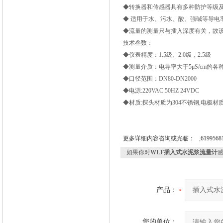
◆转换器和传感器具有多种防护等级及
◆ 适用于水、污水、酸、强碱等导电率
◆流量的测量只与插入深度有关，故
技术叁数：
◆仪表精度：1.5级、2.0级，2.5级
◆测量介质：电导率大于5μS/cm的
◆口径范围：DN80-DN2000
◆电源:220VAC 50HZ 24VDC
◆材质:探头材质为304不锈钢,电极材质
更多详细内容咨询或光临： ,61995681
如果你对
WLF插入式水泥浆流量计
产品：
您的单位：