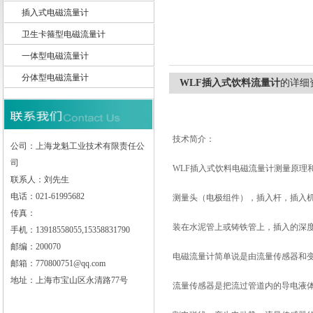
插入式电磁流量计
卫生卡箍型电磁流量计
一体型电磁流量计
上海龙魁工业技术有限责任公司
分体型电磁流量计
WLF插入式饮料流量计
的详细
技术简介：
公司：上海龙魁工业技术有限责任公
司
WLF
插入式饮料电磁流量计测量原理和
联系人：刘先生
电话：021-61995682
测量头（电极组件），插入杆，插入
传真：
装在水泥管上或铸铁管上，插入的深度
手机：13918558055,15358831790
邮编：200070
电磁流量计简单说是由流量传感器和
邮箱：770800751@qq.com
地址：上海市宝山区永清路77号
流量传感器是把流过管道内的导电液