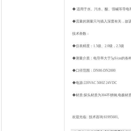
◆ 适用于水、污水、酸、强碱等导电率
◆流量的测量只与插入深度有关，故
技术叁数：
◆仪表精度：1.5级、2.0级，2.5级
◆测量介质：电导率大于5μS/cm的
◆口径范围：DN80-DN2000
◆电源:220VAC 50HZ 24VDC
◆材质:探头材质为304不锈钢,电极材质
欢迎光临: 技术咨询:61995681,