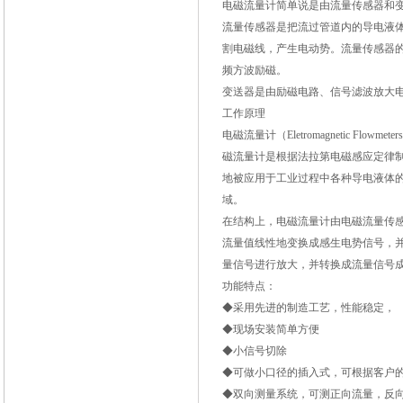
电磁流量计简单说是由流量传感器和
流量传感器是把流过管道内的导电液
割电磁线，产生电动势。流量传感器
频方波励磁。
变送器是由励磁电路、信号滤波放大电
工作原理
电磁流量计（Eletromagnetic F
磁流量计是根据法拉第电磁感应定律
地被应用于工业过程中各种导电液体
域。
在结构上，电磁流量计由电磁流量传
流量值线性地变换成感生电势信号，
量信号进行放大，并转换成流量信号
功能特点：
◆采用先进的制造工艺，性能稳定，
◆现场安装简单方便
◆小信号切除
◆可做小口径的插入式，可根据客户
◆双向测量系统，可测正向流量，反