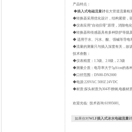
产品特点：
◆
插入式电磁流量计
在大管道流量检
◆转换器采用优化设计，结构紧密，容易
◆仪表应用“自动归零"原理，消除电
◆转换器和传感器具有多种防护等级及
◆ 适用于水、污水、酸、强碱等导电率
◆流量的测量只与插入深度有关，故
技术叁数：
◆仪表精度：1.5级、2.0级，2.5级
◆测量介质：电导率大于5μS/cm的
◆口径范围：DN80-DN2000
◆电源:220VAC 50HZ 24VDC
◆材质:探头材质为304不锈钢,电极材质
欢迎光临: 技术咨询:61995681,
如果你对
WLF插入式冰水电磁流量