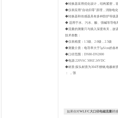
◆转换器采用优化设计，结构紧密，容易
◆仪表应用“自动归零"原理，消除电
◆转换器和传感器具有多种防护等级及
◆ 适用于水、污水、酸、强碱等导电率
◆流量的测量只与插入深度有关，故
技术叁数：
◆仪表精度：1.5级、2.0级，2.5级
◆测量介质：电导率大于5μS/cm的
◆口径范围：DN80-DN2000
◆电源:220VAC 50HZ 24VDC
◆材质:探头材质为304不锈钢,电极材质
： ，张
如果你对
WLF/C大口径电磁流量计