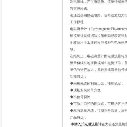
割电磁线，产生电动势。流量传感器
频方波励磁。
变送器是由励磁电路、信号滤波放大电
工作原理
电磁流量计（Eletromagnetic F
磁流量计是根据法拉第电磁感应定律
地被应用于工业过程中各种导电液体
域。
在结构上，电磁流量计由电磁流量传
流量值线性地变换成感生电势信号，
量信号进行放大，并转换成流量信号
功能特点：
◆采用先进的制造工艺，性能稳定，
◆现场安装简单方便
◆小信号切除
◆可做小口径的插入式，可根据客户
◆双向测量系统，可测正向流量，反
产品特点：
◆
插入式电磁流量计
在大管道流量检