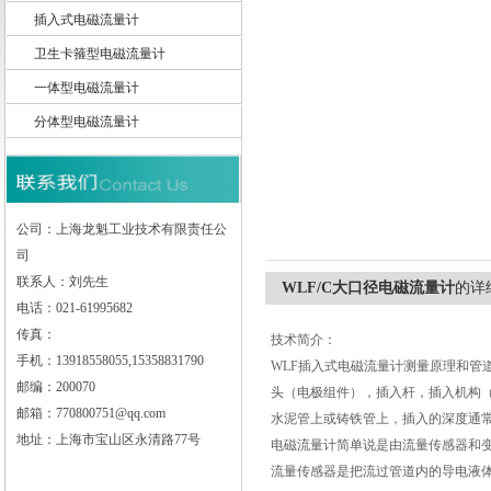
插入式电磁流量计
卫生卡箍型电磁流量计
一体型电磁流量计
上海龙魁工业技术有限责任公司
分体型电磁流量计
公司：上海龙魁工业技术有限责任公
司
联系人：刘先生
WLF/C大口径电磁流量计
的详
电话：021-61995682
传真：
技术简介：
手机：13918558055,15358831790
WLF插入式电磁流量计测量原理和管
邮编：200070
头（电极组件），插入杆，插入机构
邮箱：770800751@qq.com
水泥管上或铸铁管上，插入的深度通常
地址：上海市宝山区永清路77号
电磁流量计简单说是由流量传感器和
流量传感器是把流过管道内的导电液