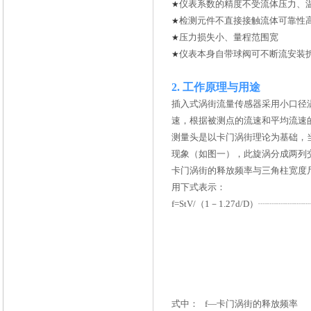
仪表系数的精度不受流体压力、
★
检测元件不直接接触流体可靠性
★
压力损失小、量程范围宽
★
仪表本身自带球阀可不断流安装
★
2.
工作原理与用途
插入式涡街流量传感器采用小口径
速，根据被测点的流速和平均流速
测量头是以卡门涡街理论为基础，
现象（如图一），此旋涡分成两列
卡门涡街的释放频率与三角柱宽度
用下式表示：
f=StV/
（1－1.27d/D）
┈┈┈┈┈┈
式中： f—卡门涡街的释放频率