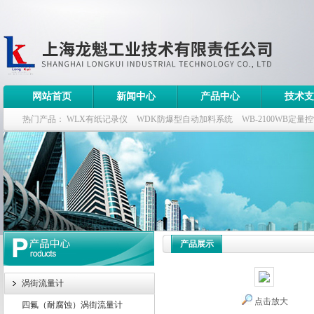
网站首页
新闻中心
产品中心
技术支
热门产品：
WLX有纸记录仪
WDK防爆型自动加料系统
WB-2100WB定量
WDK流量定量控制柜
WB-2100定量装车控制仪
产品展示
涡街流量计
点击放大
四氟（耐腐蚀）涡街流量计