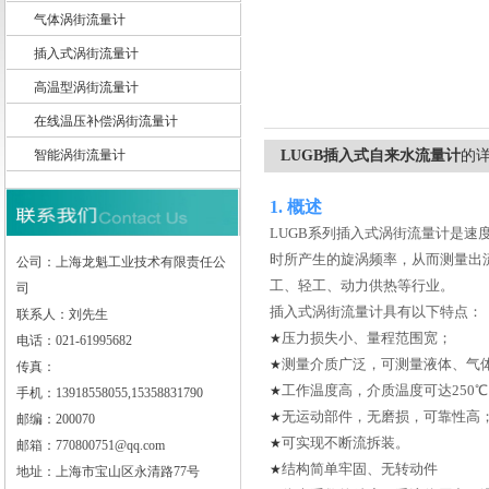
气体涡街流量计
插入式涡街流量计
高温型涡街流量计
上海龙魁工业技术有限责任公司
在线温压补偿涡街流量计
智能涡街流量计
LUGB插入式自来水流量计
的
1.
概述
LUGB
系列插入式涡街流量计是速
时所产生的旋涡频率，从而测量出
公司：上海龙魁工业技术有限责任公
工、轻工、动力供热等行业。
司
插入式涡街流量计具有以下特点：
联系人：刘先生
压力损失小、量程范围宽
；
★
电话：021-61995682
测量介质广泛，可测量液体、气
★
传真：
工作温度高，介质温度可达250
★
手机：13918558055,15358831790
无运动部件，无磨损，可靠性高
★
邮编：200070
可实现不断流拆装。
★
邮箱：770800751@qq.com
结构简单牢固、无转动件
★
地址：上海市宝山区永清路77号