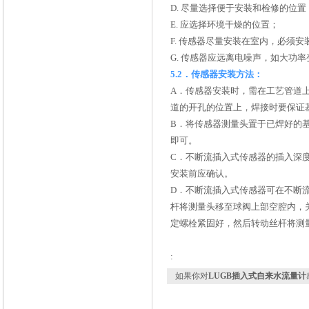
D.
尽量选择便于安装和检修的位置
E.
应选择环境干燥
F.
传感器尽量安装在室内，必须安
G.
传感器应远离电噪声，如大功率
5.2
．传感器安装方法：
A．
传感器安装时，需在工艺管道上
道的开孔的位置上，焊接时要保证基
B
．将传感器测量头置于已焊好的
即可。
C
．不断流插入式传感器的插入深度（
安装前应确认。
D
．不断流插入式传感器可在不断
杆将测量头移至球阀上部空腔内，
定螺栓紧固好，然后转动丝杆将测
:
如果你对
LUGB插入式自来水流量计