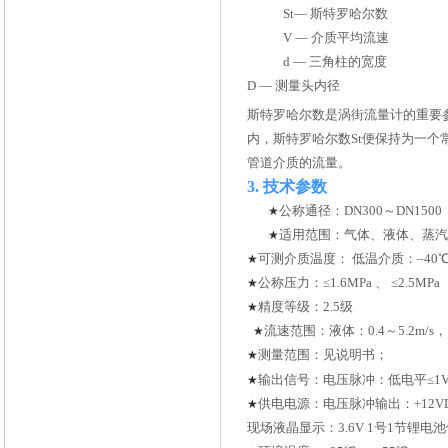
St
— 斯特罗哈尔数
V —
介质平均流速
d —
三角柱的宽度
D —
测量头内径
斯特罗哈尔数是涡街流量计的重要参
内，斯特罗哈尔数St便保持为一
管道介质的流量。
3.
技术参数
公称通径：DN300～DN150
★
适用范围：气体、液体、蒸汽
★
可测介质温度： 低温介质：–40℃～
★
公称压力：≤1.6MPa 、 ≤2.5MPa 
★
精度等级：2.5级
★
流速范围：液体：0.4～5.2m/s，
★
测量范围：见说明书；
★
输出信号：电压脉冲：低电平≤1V
★
供电电源：电压脉冲输出：+12VDC /
★
现场液晶显示：3.6V 1号1节锂