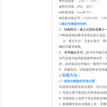
环境温度：–25℃ ～ +55℃；
★
防护等级：IP65、IP67；
★
防爆等级：ExiaⅡCT4 ；
★
防爆合格证号：CE062108 ， CE0
★
4.
确定传感器的结构
A
、
结构型式：插入式涡街流量计
户根据现场的要求及情况自已选定
B
、显示方法：无表头显示、带
瞬时流量等参数。
C
、信号输出方式：
脉冲信号输出和
信号直接与旋涡脱落频率相对应，
好。标准电流信号输出一般用于与
D
、防爆型式：非防爆型和本安防
5.
安装方法：
5.1
选择传感器的安装位置：
在选择传感器安装位置时，应注意
A.
安装位置尽量选在无管道振动或
B.
传感器的上游和下游必须有足够
C.
检修阀安装在传感器上游，流量