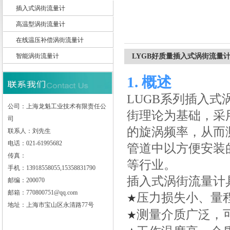
插入式涡街流量计
高温型涡街流量计
上海龙魁工业技术有限责任公司
在线温压补偿涡街流量计
智能涡街流量计
LYGB好质量插入式涡街流量
1.
概述
LUGB
系列插入式
公司：上海龙魁工业技术有限责任公
街理论为基础，采
司
的旋涡频率，从而
联系人：刘先生
电话：021-61995682
管道中以方便安装
传真：
等行业。
手机：13918558055,15358831790
插入式涡街流量计
邮编：200070
邮箱：770800751@qq.com
压力损失小、量
★
地址：上海市宝山区永清路77号
测量介质广泛，
★