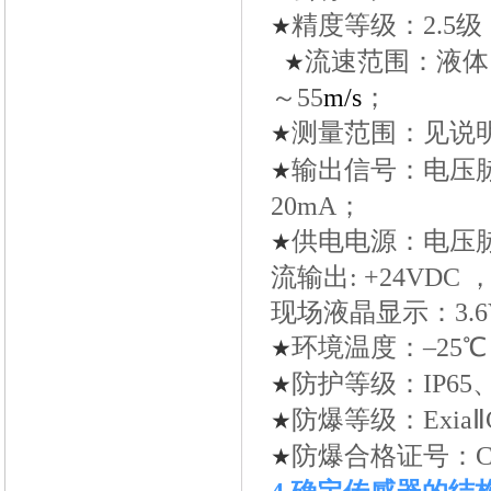
精度等级：2.5级
★
流速范围：液体：0.
★
～55
m
/s
；
测量范围：见说
★
输出信号：电压脉
★
20mA；
供电电源：电压脉冲输
★
流输出: +24VDC 
现场液晶显示：3.
环境温度：–25℃ 
★
防护等级：IP65、
★
防爆等级：ExiaⅡ
★
防爆合格证号：CE06
★