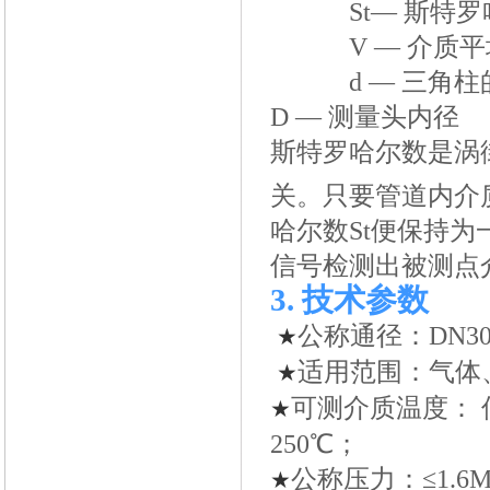
St
— 斯特罗
V —
介质平
d —
三角柱
D —
测量头内径
斯特罗哈尔数是涡
关。只要管道内介质
哈尔数St便保持
信号检测出被测点
3.
技术参数
公称通径：DN30
★
适用范围：气体
★
可测介质温度： 低
★
250℃；
公称压力：≤1.6MPa
★