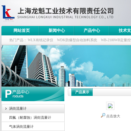
网站首页
新闻中心
产品中心
技术支
热门产品：
WLX有纸记录仪
WDK防爆型自动加料系统
WB-2100WB定量
WDK流量定量控制柜
WB-2100定量装车控制仪
产品展示
涡街流量计
点击放大
四氟（耐腐蚀）涡街流量计
气体涡街流量计