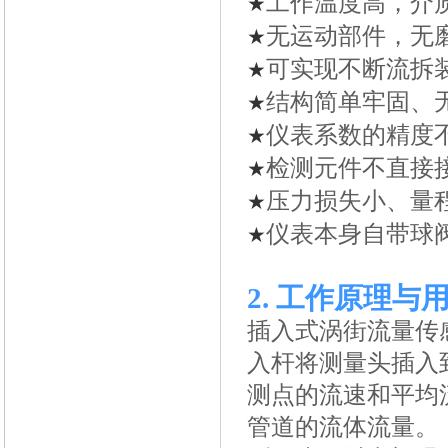
工作温度高，介质
★
无运动部件，无
★
可实现不断流拆
★
结构简单牢固、
★
仪表系数的精度
★
检测元件不直接
★
压力损失小、量
★
仪表本身自带球
★
2.
工作原理与
插入式涡街流量传
入杆将测量头插入
测点的流速和平均
管道的流体流量。