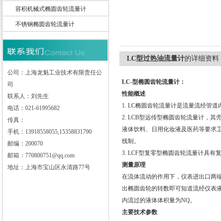
容积机械式椭圆齿轮流量计
不锈钢椭圆齿轮流量计
上海龙魁工业技术有限责任公司
LC型过热油流量计
的详细资料
公司：上海龙魁工业技术有限责任公
LC-
型椭圆齿轮流量计：
司
性能概述
联系人：刘先生
1. LC
椭圆齿轮流量计是流量流经管道
电话：021-61995682
2. LCB型远传型椭圆齿轮流量计，其
传真：
液体饮料、日用化妆液及医药等要求卫
手机：13918558055,15358831790
线制。
邮编：200070
3. LCF型复零型椭圆齿轮流量计具
邮箱：770800751@qq.com
测量原理
地址：上海市宝山区永清路77号
在流体流动的作用下，仪表进出口两
出椭圆齿轮的转数即可知道流经仪表
内流过的液体体积量为NQ。
主要技术参数