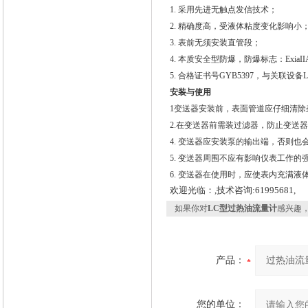
1.
采用先进无触点发信技术；
2. 精确度高，受液体粘度变化影响小
3. 表前无须安装直管段；
4. 本质安全型防爆，防爆标志：ExiaIIA
5. 合格证书号GYB5397，与关联设
安装与使用
1
变送器安装前，表面管道应仔细清除
2.在变送器前需装过滤器，防止变送
4. 变送器应安装泵的输出端，否则也
5. 变送器周围不应有影响仪表工作的
6. 变送器在使用时，应使表内充满
欢迎光临：,技术咨询:61995681,
如果你对
LC型过热油流量计
感兴趣
产品：
您的单位：