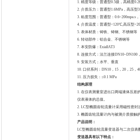
1.
精度等级：普通型0.5级，高精度0.2
2. 介质压力：普通型1.6MPa，高压型3.
3. 粘度范围：普通型：0.6~200mpa.s，高
4. 介质温度：普通型<120℃,高压型<2
5. 表体材质：铸铁、铸钢、不锈钢等
6. 转动部件：铝合金、不锈钢等
7. 本安防爆：ExiallAT3
8. 连接方式：法兰连接DN10~DN100
9. 安装方式；水平、垂直
10. 口径系列：DN10，15，20，25，4
11. 压力损失：≤0.1 MPa
结构原理
1.
在仪表测量室进出口两端液体压差
仪表液体的总值。
2. LC型椭圆齿轮流量计采用磁性密
3. 椭圆齿轮流量计内与被测介质接
产品说明：
LC
型椭圆齿轮流量变送器与二次仪表
变送器具有以下特点：