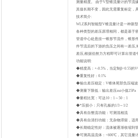
测量精度。 由于V型锥流量计的节流
其值长期不变，因此无需重复标定，
技术简介:
WLZ
系列智能型V锥流量计
是一种新
各种类型的差压原理相同，都是基于
管道中心处悬挂一锥形节流件，锥形
件节流后的下游的负压之间有一差压
,
差压
,
根据伯努力方程即可计算出管道
功能说明:
◆精度高：+-0.5%，当定制β<0.55的V
◆重复性好：0.1%
◆输出差压稳定：V锥体尾部负压端
◆测量下限低：输出差压zui小值25Pa
◆量程比宽：可达10：1～50：1
◆*压损小：只有孔板的1/3～1/2
◆具有自整流功能：可测混相流
◆具有自清扫功能：无杂物滞留，适
◆长期稳定性好：流体被逐渐收缩到
◆可测高温流体：<600
℃
，其它流量