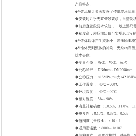
产品特点:
◆V锥流量计显著改善了传统差压流量
◆安装时几乎无直管段要求，自清洗
◆前后直管段要求较短，一般上游只需0
◆精度高，差压输出值可实现±0.1% 的
◆V锥体后缘产生旋涡小，差压输出稳
◆V锥体受到流体的冲刷，无杂物滞留
技术参数:
◆测量介质 ：液体、气体、蒸汽
◆公称通经 ：DN6mm～DN2000mm
◆公称压力 ：≤16MPa; zui大≤42.0MPa
◆工作温度 ：-40℃～600℃
◆环境温度 ：-40℃～60℃
◆相对湿度 ：5%～90%
◆流量计精确度 ：±0.5%、±1.0%、±1
◆重复性 ：0.15%、0.33%、0.5%
◆范围度（量程比）：10：1
◆适用雷诺数 ：8000～1×107
◆结构形式 ：法兰连接型、对夹型、