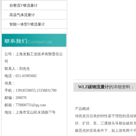
自整流V锥流量计
高温气体流量计
智能一体型V锥流量计
上海龙魁工业技术有限责任公司
公司：上海龙魁工业技术有限责任公
司
联系人：刘先生
电话：021-61995682
传真：
WLZ碳钢流量计
的详细资料：
手机：13918558055,15358831790
邮编：200070
邮箱：770800751@qq.com
产品概述:
地址：上海市宝山区永清路77号
传统差压仪表的特性基于理想的流动
径、扩径、泵、三通接头等都会破坏
极恶劣的安装条件下，如上游有两个