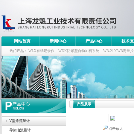
网站首页
新闻中心
产品中心
技术支
热门产品：
WLX有纸记录仪
WDK防爆型自动加料系统
WB-2100WB定量
WDK流量定量控制柜
WB-2100定量装车控制仪
产品展示
V型锥流量计
点击放大
导热油流量计