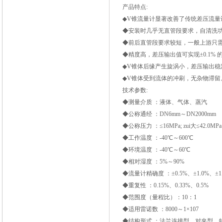
产品特点:
◆V锥流量计显著改善了传统差压流量
◆安装时几乎无直管段要求，自清洗
◆前后直管段要求较短，一般上游只需0
◆精度高，差压输出值可实现±0.1% 的
◆V锥体后缘产生旋涡小，差压输出稳
◆V锥体受到流体的冲刷，无杂物滞留
技术参数:
◆测量介质 ：液体、气体、蒸汽
◆公称通经 ：DN6mm～DN2000mm
◆公称压力 ：≤16MPa; zui大≤42.0MPa
◆工作温度 ：-40℃～600℃
◆环境温度 ：-40℃～60℃
◆相对湿度 ：5%～90%
◆流量计精确度 ：±0.5%、±1.0%、±1
◆重复性 ：0.15%、0.33%、0.5%
◆范围度（量程比）：10：1
◆适用雷诺数 ：8000～1×107
◆结构形式 ：法兰连接型、对夹型、