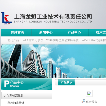
网站首页
新闻中心
产品中心
技术支
热门产品：
WLX有纸记录仪
WDK防爆型自动加料系统
WB-2100WB定量
WDK流量定量控制柜
WB-2100定量装车控制仪
产品展示
V型锥流量计
点击放大
导热油流量计