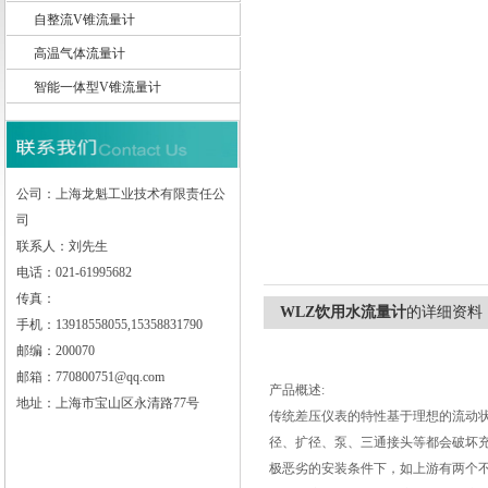
自整流V锥流量计
高温气体流量计
智能一体型V锥流量计
上海龙魁工业技术有限责任公司
公司：上海龙魁工业技术有限责任公
司
联系人：刘先生
电话：021-61995682
传真：
WLZ饮用水流量计
的详细资料
手机：13918558055,15358831790
邮编：200070
邮箱：770800751@qq.com
产品概述:
地址：上海市宝山区永清路77号
传统差压仪表的特性基于理想的流动
径、扩径、泵、三通接头等都会破坏
极恶劣的安装条件下，如上游有两个