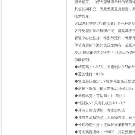
测量精度。 由于V型锥流量计的节流
其值长期不变，因此无需重复标定，
技术简介:
WLZ
系列智能型V锥流量计
是一种新
各种类型的差压原理相同，都是基于
管道中心处悬挂一锥形节流件，锥形
件节流后的下游的负压之间有一差压
,
差压
,
根据伯努力方程即可计算出管道
功能说明:
◆精度高：+-0.5%，当定制β<0.55的V
◆重复性好：0.1%
◆输出差压稳定：V锥体尾部负压端
◆测量下限低：输出差压zui小值25Pa
◆量程比宽：可达10：1～50：1
◆*压损小：只有孔板的1/3～1/2
◆具有自整流功能：可测混相流
◆具有自清扫功能：无杂物滞留，适
◆长期稳定性好：流体被逐渐收缩到
◆可测高温流体：<600
℃
，其它流量