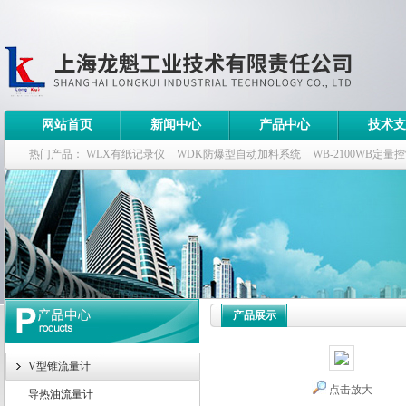
网站首页
新闻中心
产品中心
技术支
热门产品：
WLX有纸记录仪
WDK防爆型自动加料系统
WB-2100WB定量
WDK流量定量控制柜
WB-2100定量装车控制仪
产品展示
V型锥流量计
点击放大
导热油流量计