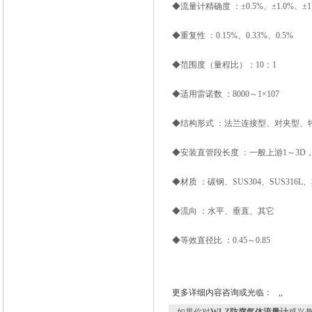
◆流量计精确度 ：±0.5%、±1.0%、±1
◆重复性 ：0.15%、0.33%、0.5%
◆范围度（量程比）：10：1
◆适用雷诺数 ：8000～1×107
◆结构形式 ：法兰连接型、对夹型、
◆安装直管段长度 ：一般上游1～3D，下
◆材质 ：碳钢、SUS304、SUS316L
◆流向 ：水平、垂直、其它
◆等效直径比 ：0.45～0.85
更多详细内容咨询或光临： ,,