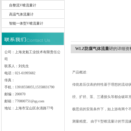
自整流V锥流量计
高温气体流量计
智能一体型V锥流量计
上海龙魁工业技术有限责任公司
WLZ防腐气体流量计
的详细资
公司：上海龙魁工业技术有限责任公
司
联系人：刘先生
产品概述:
电话：021-61995682
传真：
传统差压仪表的特性基于理想的流动
手机：13918558055,15358831790
邮编：200070
径、扩径、泵、三通接头等都会破坏
邮箱：770800751@qq.com
地址：上海市宝山区永清路77号
极恶劣的安装条件下，如上游有两个
测量精度。 由于V型锥流量计的节流