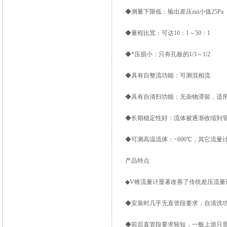
◆测量下限低：输出差压zui小值25Pa
◆量程比宽：可达10：1～50：1
◆*压损小：只有孔板的1/3～1/2
◆具有自整流功能：可测混相流
◆具有自清扫功能：无杂物滞留，适
◆长期稳定性好：流体被逐渐收缩到
◆可测高温流体：<600
℃
，其它流量
产品特点:
◆V锥流量计显著改善了传统差压流量
◆安装时几乎无直管段要求，自清洗
◆前后直管段要求较短，一般上游只需0