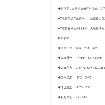
◆精度高，差压输出值可实现±0.1% 的
◆V锥体后缘产生旋涡小，差压输出稳
◆V锥体受到流体的冲刷，无杂物滞留
技术参数:
◆测量介质 ：液体、气体、蒸汽
◆公称通经 ：DN6mm～DN2000mm
◆公称压力 ：≤16MPa; zui大≤42.0MPa
◆工作温度 ：-40℃～600℃
◆环境温度 ：-40℃～60℃
◆相对湿度 ：5%～90%