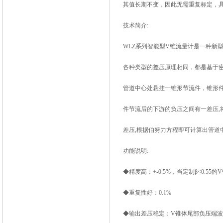
其值长期不变，因此无需重复标定，
技术简介:
WLZ
系列智能型V锥流量计
是一种新
各种类型的差压原理相同，都是基于
管道中心处悬挂一锥形节流件，锥形
件节流后的下游的负压之间有一差压
,
差压
,
根据伯努力方程即可计算出管道
功能说明:
◆精度高：+-0.5%，当定制β<0.55的V
◆重复性好：0.1%
◆输出差压稳定：V锥体尾部负压端