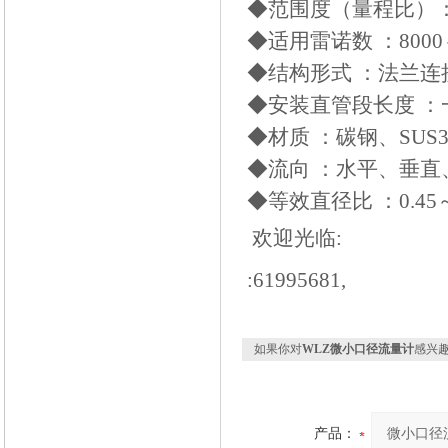
◆范围度（量程比）：
◆适用雷诺数 ：8000～
◆结构形式 ：法兰
◆安装直管段长度 ：一
◆材质 ：碳钢、SUS3
◆流向 ：水平、垂直
◆等效直径比 ：0.45～
欢迎光临:
:61995681,
如果你对
WLZ微小口径流量计
感兴
产品：