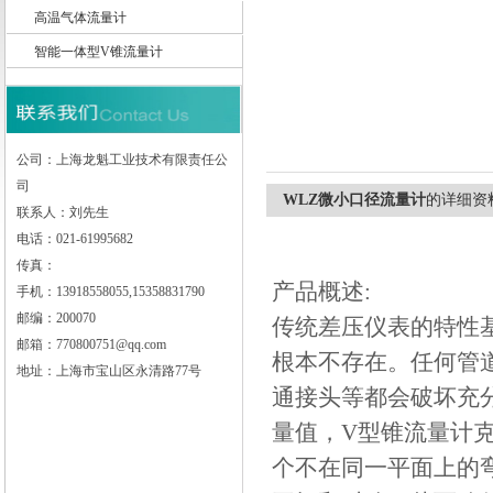
高温气体流量计
智能一体型V锥流量计
上海龙魁工业技术有限责任公司
公司：上海龙魁工业技术有限责任公
司
WLZ微小口径流量计
的详细资
联系人：刘先生
电话：021-61995682
传真：
产品概述:
手机：13918558055,15358831790
邮编：200070
传统差压仪表的特性
邮箱：770800751@qq.com
根本不存在。任何管
地址：上海市宝山区永清路77号
通接头等都会破坏充
量值，V型锥流量计
个不在同一平面上的