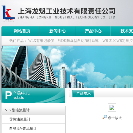
网站首页
新闻中心
产品中心
技术支
热门产品：
WLX有纸记录仪
WDK防爆型自动加料系统
WB-2100WB定量
WDK流量定量控制柜
WB-2100定量装车控制仪
产品展示
V型锥流量计
点击放大
导热油流量计
自整流V锥流量计