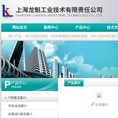
网站首页
新闻中心
产品中心
技术支
热门产品：
WLX有纸记录仪
WDK防爆型自动加料系统
WB-2100WB定量
WDK流量定量控制柜
WB-2100定量装车控制仪
产品展示
V型锥流量计
点击放大
导热油流量计
自整流V锥流量计