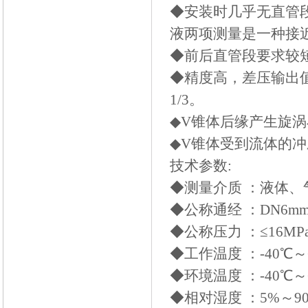
◆安装时几乎无直管
液两项测量是一种接
◆前后直管段要求较短
◆精度高，差压输出值可
1/3。
◆V锥体后缘产生旋
◆V锥体受到流体的
技术参数:
◆测量介质 ：液体、
◆公称通经 ：DN6mm
◆公称压力 ：≤16MPa; 
◆工作温度 ：-40℃～
◆环境温度 ：-40℃～
◆相对湿度 ：5%～9