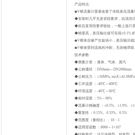
产品特点:
◆V锥流量计显著改善了传统差压流量
◆安装时几乎无直管段要求，自清洗
◆前后直管段要求较短，一般上游只需0
◆精度高，差压输出值可实现±0.1% 的
◆V锥体后缘产生旋涡小，差压输出稳
◆V锥体受到流体的冲刷，无杂物滞留
技术参数:
◆测量介质 ：液体、气体、蒸汽
◆公称通经 ：DN6mm～DN2000mm
◆公称压力 ：≤16MPa; zui大≤42.0MPa
◆工作温度 ：-40℃～600℃
◆环境温度 ：-40℃～60℃
◆相对湿度 ：5%～90%
◆流量计精确度 ：±0.5%、±1.0%、±1
◆重复性 ：0.15%、0.33%、0.5%
◆范围度（量程比）：10：1
◆适用雷诺数 ：8000～1×107
◆结构形式 ：法兰连接型、对夹型、