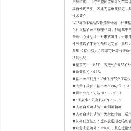
测量精度。 由于V型锥流量计的节流
其值长期不变，因此无需重复标定，
技术简介:
WLZ
系列智能型V锥流量计
是一种新
各种类型的差压原理相同，都是基于
管道中心处悬挂一锥形节流件，锥形
件节流后的下游的负压之间有一差压
,
差压
,
根据伯努力方程即可计算出管道
功能说明:
◆精度高：+-0.5%，当定制β<0.55的V
◆重复性好：0.1%
◆输出差压稳定：V锥体尾部负压端
◆测量下限低：输出差压zui小值25Pa
◆量程比宽：可达10：1～50：1
◆*压损小：只有孔板的1/3～1/2
◆具有自整流功能：可测混相流
◆具有自清扫功能：无杂物滞留，适
◆长期稳定性好：流体被逐渐收缩到
◆可测高温流体：<600
℃
，其它流量