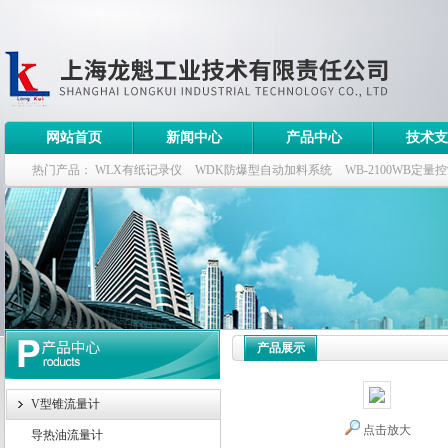
网站首页
新闻中心
产品中心
技术支
热门产品：
WLX有纸记录仪
WDK防爆型自动加料系统
WB-2100WB定量
WDK流量定量控制柜
WB-2100定量装车控制仪
产品展示
V型锥流量计
点击放大
导热油流量计