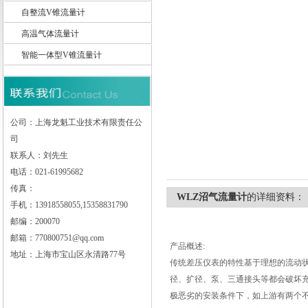
自整流V锥流量计
高温气体流量计
智能一体型V锥流量计
上海龙魁工业技术有限责任公司
公司：上海龙魁工业技术有限责任公
司
联系人：刘先生
电话：021-61995682
传真：
WLZ沼气流量计
的详细资料：
手机：13918558055,15358831790
邮编：200070
邮箱：770800751@qq.com
产品概述:
地址：上海市宝山区永清路77号
传统差压仪表的特性基于理想的流动
径、扩径、泵、三通接头等都会破坏
极恶劣的安装条件下，如上游有两个