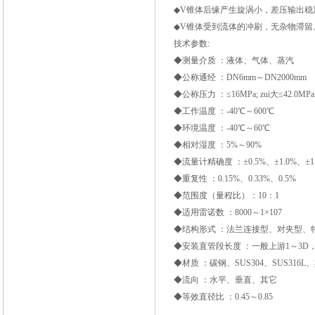
◆V锥体后缘产生旋涡小，差压输出稳
◆V锥体受到流体的冲刷，无杂物滞留
技术参数:
◆测量介质 ：液体、气体、蒸汽
◆公称通经 ：DN6mm～DN2000mm
◆公称压力 ：≤16MPa; zui大≤42.0MPa
◆工作温度 ：-40℃～600℃
◆环境温度 ：-40℃～60℃
◆相对湿度 ：5%～90%
◆流量计精确度 ：±0.5%、±1.0%、±1
◆重复性 ：0.15%、0.33%、0.5%
◆范围度（量程比）：10：1
◆适用雷诺数 ：8000～1×107
◆结构形式 ：法兰连接型、对夹型、
◆安装直管段长度 ：一般上游1～3D，下
◆材质 ：碳钢、SUS304、SUS316L
◆流向 ：水平、垂直、其它
◆等效直径比 ：0.45～0.85