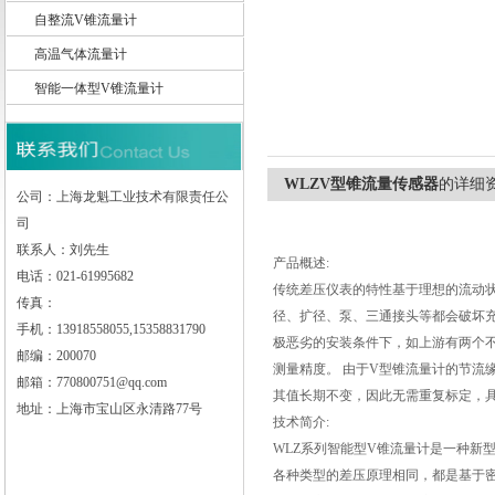
自整流V锥流量计
高温气体流量计
智能一体型V锥流量计
上海龙魁工业技术有限责任公司
WLZV型锥流量传感器
的详细
公司：上海龙魁工业技术有限责任公
司
联系人：刘先生
产品概述:
电话：021-61995682
传统差压仪表的特性基于理想的流动
传真：
径、扩径、泵、三通接头等都会破坏
手机：13918558055,15358831790
极恶劣的安装条件下，如上游有两个
邮编：200070
测量精度。 由于V型锥流量计的节流
邮箱：770800751@qq.com
其值长期不变，因此无需重复标定，
地址：上海市宝山区永清路77号
技术简介:
WLZ
系列智能型V锥流量计
是一种新
各种类型的差压原理相同，都是基于