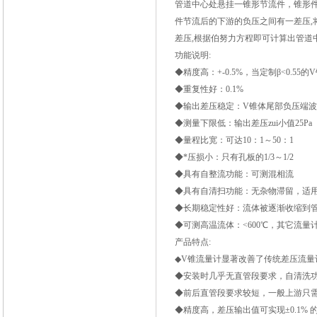
管道中心处悬挂一锥形节流件，锥形
件节流后的下游的负压之间有一差压
,
差压
,
根据伯努力方程即可计算出管道
功能说明:
◆精度高：+-0.5%，当定制β<0.55的V
◆重复性好：0.1%
◆输出差压稳定：V锥体尾部负压端
◆测量下限低：输出差压zui小值25Pa
◆量程比宽：可达10：1～50：1
◆*压损小：只有孔板的1/3～1/2
◆具有自整流功能：可测混相流
◆具有自清扫功能：无杂物滞留，适
◆长期稳定性好：流体被逐渐收缩到
◆可测高温流体：<600
℃
，其它流量
产品特点:
◆V锥流量计显著改善了传统差压流量
◆安装时几乎无直管段要求，自清洗
◆前后直管段要求较短，一般上游只需0
◆精度高，差压输出值可实现±0.1% 的