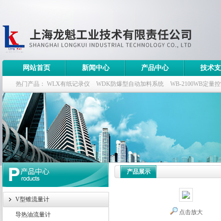
网站首页
新闻中心
产品中心
技术支
热门产品：
WLX有纸记录仪
WDK防爆型自动加料系统
WB-2100WB定量
WDK流量定量控制柜
WB-2100定量装车控制仪
产品展示
V型锥流量计
点击放大
导热油流量计