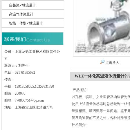
自整流V锥流量计
高温气体流量计
智能一体型V锥流量计
上海龙魁工业技术有限责任公司
公司：上海龙魁工业技术有限责任公
司
点击放大
联系人：刘先生
电话：021-61995682
WLZ一体化高温液体流量计
的
传真：
手机：13918558055,15358831790
产品概述:
邮编：200070
以孔板、喷咀、文丘里管及均速管为
邮箱：770800751@qq.com
使用上述流量传感器时总感觉到一丝
地址：上海市宝山区永清路77号
量混相流、脏污流等一系问题。鉴于
管及均速管的不足之处，各种特殊节流
技术简介: