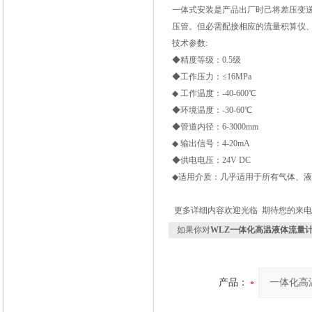
一体式安装是产品出厂时己将差压变
压管。但必需配接相应的流量积算仪
技术参数:
◆精度等级：0.5级
◆工作压力：≤16MPa
◆ 工作温度：-40-600
℃
◆环境温度：-30-60
℃
◆管道内径：6-3000mm
◆ 输出信号：4-20mA
◆供电电压：24V DC
◆适用介质：几乎适用于所有气体、
更多详细内容欢迎光临 期待您的来电61
如果你对
WLZ一体化高温液体流量
产品：