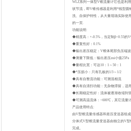
WLZ
系列一体型V锥流量计它也是利
状节流，即V锥传感器是利用*线型
洗、自保护特性，从大量现场实际使
的一页.
功能说明:
◆精度高：+-0.5%，当定制β<0.55的V
◆重复性好：0.1%
◆输出差压稳定：V锥体尾部负压端
◆测量下限低：输出差压zui小值25Pa
◆量程比宽：可达10：1～50：1
◆*压损小：只有孔板的1/3～1/2
◆具有自整流功能：可测混相流
◆具有自清扫功能：无杂物滞留，适
◆长期稳定性好：流体被逐渐收缩到
◆可测高温流体：<600℃，其它流
产品使用特点:
由V型锥流量传感器和差压变送器组
分体式V型锥流量变送器由独立的V
完成。