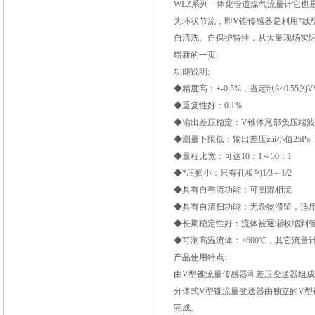
WLZ
系列一体化管道煤气流量计它也
为环状节流，即V锥传感器是利用*
自清洗、自保护特性，从大量现场实
崭新的一页.
功能说明:
◆精度高：+-0.5%，当定制β<0.55的V
◆重复性好：0.1%
◆输出差压稳定：V锥体尾部负压端
◆测量下限低：输出差压zui小值25Pa
◆量程比宽：可达10：1～50：1
◆*压损小：只有孔板的1/3～1/2
◆具有自整流功能：可测混相流
◆具有自清扫功能：无杂物滞留，适
◆长期稳定性好：流体被逐渐收缩到
◆可测高温流体：<600℃，其它流
产品使用特点:
由V型锥流量传感器和差压变送器组
分体式V型锥流量变送器由独立的V
完成。