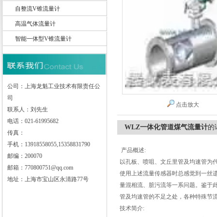
自整流V锥流量计
高温气体流量计
智能一体型V锥流量计
上海龙魁工业技术有限责任公司
公司：上海龙魁工业技术有限责任公
司
点击放大
联系人：刘先生
电话：021-61995682
WLZ一体化管道煤气流量计
的
传真：
手机：13918558055,15358831790
产品概述:
邮编：200070
以孔板、喷咀、文丘里管及均速管为
邮箱：770800751@qq.com
使用上述流量传感器时总感觉到一丝
地址：上海市宝山区永清路77号
量混相流、脏污流等一系问题。鉴于
管及均速管的不足之处，各种特殊节流
技术简介: