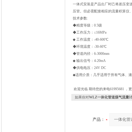
一体式安装是产品出厂时己将差压变
压管。但必需配接相应的流量积算仪
技术参数:
◆精度等级：0.5级
◆工作压力：≤16MPa
◆ 工作温度：-40-600
℃
◆环境温度：-30-60
℃
◆管道内径：6-3000mm
◆ 输出信号：4-20mA
◆供电电压：24V DC
◆适用介质：几乎适用于所有气体、
欢迎光临 期待您的来电61995681 
如果你对
WLZ一体化管道煤气流量
产品：