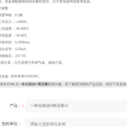
管。但必需配接相应的流量积算仪、压力变送器和温度变送器。
术参数:
精度等级：0.5级
作压力：≤16MPa
工作温度：-40-600
℃
境温度：-30-60
℃
道内径：6-3000mm
输出信号：4-20mA
电电压：24V DC
适用介质：几乎适用于所有气体、液体介质。
光临: 技术咨询:61995681,
果你对
WLZ一体化柴油V锥流量计
感兴趣，想了解更详细的产品信息，填写下表直接
产品：
您的单位：