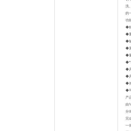
洗
的
功
◆精
◆
◆
◆
◆
◆*
◆
◆
◆
◆
产
由
分
完
一