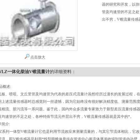
器的研究和开发，以弥
管及均速管的不足之处
出不穷，V锥流量传感
点击放大
WLZ一体化柴油V锥流量计
的详细资料：
品概述:
孔板、喷咀、文丘里管及均速管为代表的差压式流量计虽然经历过漫长的发展过程，
用上述流量传感器时总感觉到一丝遗憾，因为它始终没有很好解决精度低、测量范围
混相流、脏污流等一系问题。鉴于此，国内外众多流量专家致力于新型差压流量传感
及均速管的不足之处，各种特殊节流元件层出不穷，V锥流量传感器就是其中的*。
术简介:
Z
系列一体型V锥流量计它也是利用节流效应来测量流量的，与其它节流体相比，它
节流，即V锥传感器是利用*线型圆锥体悬挂在管道中心将流体逐渐收缩到管道内边壁