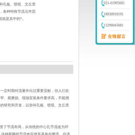
021-61995681
补孔板、喷咀、文丘里
，各种特殊节流元件层
18930918191
器就是其中的*。
13296045681
在一定时期对流量作出过重要贡献，但人们在
度窄、易磨损、现场安装条件要求高，不能测
器的研究和开发，以弥补孔板、喷咀、文丘里
改变了节流布局，从传统的中心孔节流改为环
，这种新颖的节流效应使其具有自整流、自清