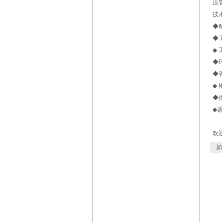
压
技
◆
◆工
◆ 
◆环
◆管
◆ 
◆供
◆
欢迎
如