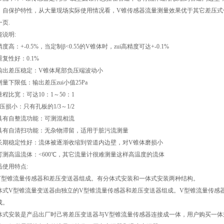
、自保护特性，从大量现场实际使用情况看，V锥传感器流量测量效果优于其它差压式
一页.
能说明:
度高：+-0.5%，当定制β<0.55的V锥体时，zui高精度可达+-0.1%
重复性好：0.1%
输出差压稳定：V锥体尾部负压端波动小
测量下限低：输出差压zui小值25Pa
量程比宽：可达10：1～50：1
压损小：只有孔板的1/3～1/2
具有自整流功能：可测混相流
具有自清扫功能：无杂物滞留，适用于脏污流测量
长期稳定性好：流体被逐渐收缩到管道内边壁，对V锥体磨损小
可测高温流体：<600℃，其它流量计很难测量这样高温度的流体
品使用特点:
V型锥流量传感器和差压变送器组成。有分体式安装和一体式安装两种结构。
体式V型锥流量变送器由独立的V型锥流量传感器和差压变送器组成。V型锥流量传感
成。
体式安装是产品出厂时己将差压变送器与V型锥流量传感器连接成一体，用户购买一体