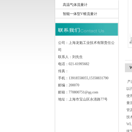
高温气体流量计
智能一体型V锥流量计
上海龙魁工业技术有限责任公司
公司：上海龙魁工业技术有限责任公
司
联系人：刘先生
电话：021-61995682
传真：
手机：13918558055,15358831790
产
邮编：200070
以
邮箱：770800751@qq.com
使
地址：上海市宝山区永清路77号
量
管
技
WL
状