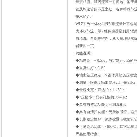
量混相流、脏污流等一系问题。鉴于
管及均速管的不足之处，各种特殊节流
技术简介:
WLZ
系列
一体化油漆V锥流量计
它也
为环状节流，即V锥传感器是利用*
自清洗、自保护特性，从大量现场实
崭新的一页.
功能说明:
◆精度高：+-0.5%，当定制β<0.55的V
◆重复性好：0.1%
◆输出差压稳定：V锥体尾部负压端
◆测量下限低：输出差压zui小值25Pa
◆量程比宽：可达10：1～50：1
◆*压损小：只有孔板的1/3～1/2
◆具有自整流功能：可测混相流
◆具有自清扫功能：无杂物滞留，适
◆长期稳定性好：流体被逐渐收缩到
◆可测高温流体：<600℃，其它流
产品使用特点: