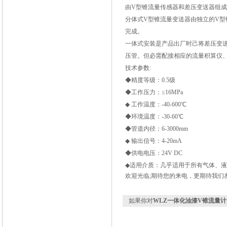
由V型锥流量传感器和差压变送器组
分体式V型锥流量变送器由独立的V
完成。
一体式安装是产品出厂时己将差压变
压管。但必需配接相应的流量积算仪
技术参数:
◆精度等级：0.5级
◆工作压力：≤16MPa
◆ 工作温度：-40-600
℃
◆环境温度：-30-60
℃
◆管道内径：6-3000mm
◆ 输出信号：4-20mA
◆供电电压：24V DC
◆适用介质：几乎适用于所有气体、
欢迎光临;
期待您的来电
，更期待我们
如果你对
WLZ一体化油漆V锥流量计