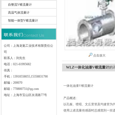
自整流V锥流量计
高温气体流量计
智能一体型V锥流量计
上海龙魁工业技术有限责任公司
公司：上海龙魁工业技术有限责任公
司
点击放大
联系人：刘先生
电话：021-61995682
WLZ一体化油漆V锥流量计
的
传真：
手机：13918558055,15358831790
邮编：200070
一体化油漆V锥流量计
邮箱：770800751@qq.com
地址：上海市宝山区永清路77号
产品概述:
以孔板、喷咀、文丘里管及均速管为
使用上述流量传感器时总感觉到一丝