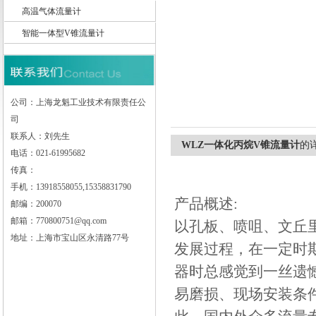
高温气体流量计
智能一体型V锥流量计
上海龙魁工业技术有限责任公司
公司：上海龙魁工业技术有限责任公
司
联系人：刘先生
WLZ一体化丙烷V锥流量计
的
电话：021-61995682
传真：
手机：13918558055,15358831790
产品概述:
邮编：200070
邮箱：770800751@qq.com
以孔板、喷咀、文丘
地址：上海市宝山区永清路77号
发展过程，在一定时
器时总感觉到一丝遗
易磨损、现场安装条