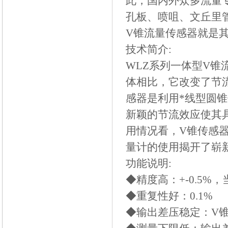
此，国内外众多流量
孔板、喷咀、文丘里
V锥流量传感器就是其
技术简介:
WLZ
系列一体型V锥
体相比，它改变了节
感器是利用*线型圆
新颖的节流效应使其
用情况看，V锥传感
量计的使用揭开了崭新
功能说明:
◆精度高：+-0.5%，当
◆重复性好：0.1%
◆输出差压稳定：V