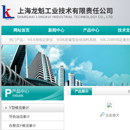
网站首页
新闻中心
产品中心
技术支
热门产品：
WLX有纸记录仪
WDK防爆型自动加料系统
WB-2100WB定量
WDK流量定量控制柜
WB-2100定量装车控制仪
产品展示
V型锥流量计
点击放大
导热油流量计
自整流V锥流量计