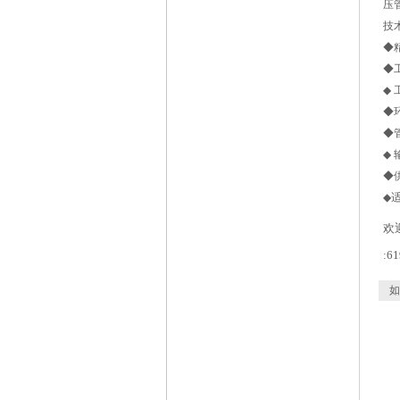
压
技
◆
◆工
◆ 
◆环
◆管
◆ 
◆供
◆
欢
:61
如