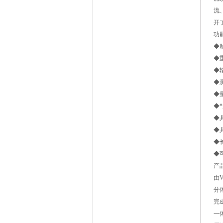
流
开
功
◆精
◆
◆
◆
◆
◆*
◆
◆
◆
◆
产
由
分
完
一