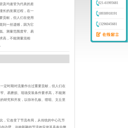
021-61995681
管及均速管为代表的差
漫长的发展过程，在一
18930918191
要贡献，但人们在使用
13296045681
觉到一丝遗憾，因为它
低、测量范围度窄、易
求高，不能测量混相
。
在一定时期对流量作出过重要贡献，但人们在
度窄、易磨损、现场安装条件要求高，不能测
器的研究和开发，以弥补孔板、喷咀、文丘里
相比，它改变了节流布局，从传统的中心孔节
道内边壁，这种新颖的节流效应使其具有自整