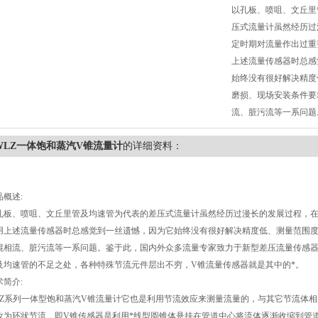
以孔板、喷咀、文丘里
压式流量计虽然经历过
定时期对流量作出过重
上述流量传感器时总感
始终没有很好解决精度
磨损、现场安装条件要
流、脏污流等一系问题
WLZ一体饱和蒸汽V锥流量计
的详细资料：
品概述:
孔板、喷咀、文丘里管及均速管为代表的差压式流量计虽然经历过漫长的发展过程，
用上述流量传感器时总感觉到一丝遗憾，因为它始终没有很好解决精度低、测量范围
混相流、脏污流等一系问题。鉴于此，国内外众多流量专家致力于新型差压流量传感
及均速管的不足之处，各种特殊节流元件层出不穷，V锥流量传感器就是其中的*。
术简介:
Z
系列一体型饱和蒸汽V锥流量计它也是利用节流效应来测量流量的，与其它节流体
改为环状节流，即V锥传感器是利用*线型圆锥体悬挂在管道中心将流体逐渐收缩到管