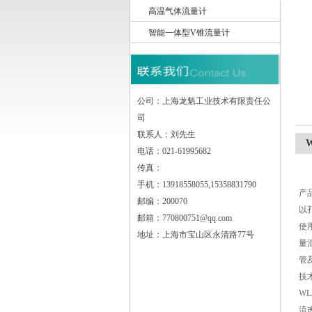
高温气体流量计
智能一体型V锥流量计
上海龙魁工业技术有限责任公司
公司：上海龙魁工业技术有限责任公
司
联系人：刘先生
电话：021-61995682
传真：
手机：13918558055,15358831790
产
邮编：200070
以
邮箱：770800751@qq.com
使
地址：上海市宝山区永清路77号
量
管
技
WL
流