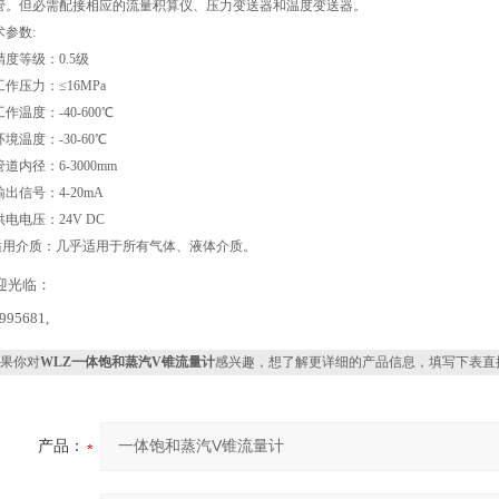
管。但必需配接相应的流量积算仪、压力变送器和温度变送器。
术参数:
精度等级：0.5级
作压力：≤16MPa
工作温度：-40-600
℃
境温度：-30-60
℃
道内径：6-3000mm
输出信号：4-20mA
电电压：24V DC
适用介质：几乎适用于所有气体、液体介质。
迎光临：
995681,
果你对
WLZ一体饱和蒸汽V锥流量计
感兴趣，想了解更详细的产品信息，填写下表直
产品：