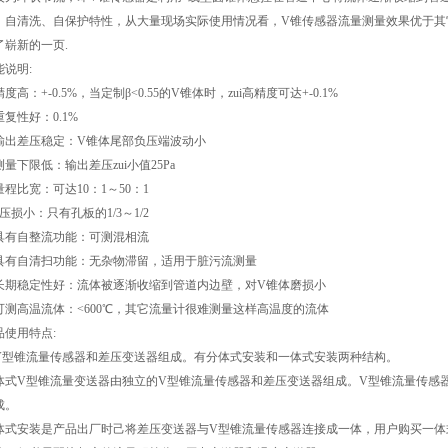
、自清洗、自保护特性，从大量现场实际使用情况看，V锥传感器流量测量效果优于其
了崭新的一页.
能说明:
度高：+-0.5%，当定制β<0.55的V锥体时，zui高精度可达+-0.1%
重复性好：0.1%
输出差压稳定：V锥体尾部负压端波动小
测量下限低：输出差压zui小值25Pa
量程比宽：可达10：1～50：1
压损小：只有孔板的1/3～1/2
具有自整流功能：可测混相流
具有自清扫功能：无杂物滞留，适用于脏污流测量
长期稳定性好：流体被逐渐收缩到管道内边壁，对V锥体磨损小
可测高温流体：<600℃，其它流量计很难测量这样高温度的流体
品使用特点:
V型锥流量传感器和差压变送器组成。有分体式安装和一体式安装两种结构。
体式V型锥流量变送器由独立的V型锥流量传感器和差压变送器组成。V型锥流量传感
成。
体式安装是产品出厂时己将差压变送器与V型锥流量传感器连接成一体，用户购买一体