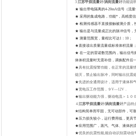
3.
江苏甲烷流量计/涡街
流量计
功能说
★
输出带电隔离的4-20mA信号（
★
采用的集成电路，功能*，高精度
★ 检测传感器不直接接触被测介质，
★ 输出是与流量成正比的脉冲信号，
★ 测量范围宽，量程比可达1：10；
★
直接读出质量流量或标准体积流量
★
在一定的雷诺数范围内，输出信号
体体积流量时无需补偿，调换配件后
★
具有抗震报警功能，在正常的流量情
熄灭，禁止输出脉冲，同时输出抗震
★
先进的全通用设计，适用于液体和气
★
宽电压工作范围，９V—12V．
★
输出驱动能力强，驱动电流＞１００
4.
江苏甲烷流量计/涡街
流量计
产品特
★
结构简单而牢固，无可动部件，可
★
压力损失较小，运行费用低，更具
★
应用范围广，蒸汽、气体、液体的流
★
优良的抗震性能,能自动识别震动信