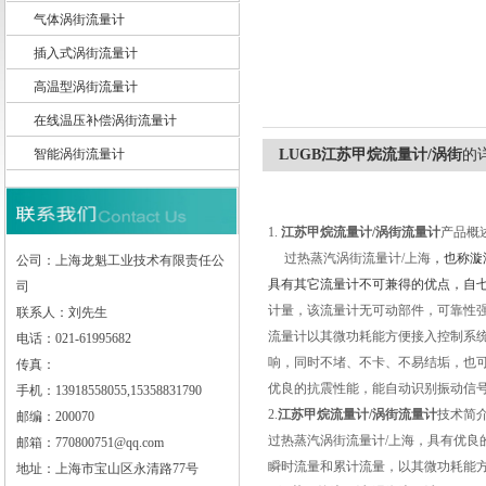
气体涡街流量计
插入式涡街流量计
高温型涡街流量计
上海龙魁工业技术有限责任公司
在线温压补偿涡街流量计
智能涡街流量计
LUGB江苏甲烷流量计/涡街
的
1.
江苏甲烷流量计/涡街
流量计
产品概
过热蒸汽涡街流量计/上海
，也称漩
公司：上海龙魁工业技术有限责任公
具有其它流量计不可兼得的优点，自
司
计量，该流量计无可动部件，可靠性
联系人：刘先生
流量计以其微功耗能方便接入控制系
电话：021-61995682
响，同时不堵、不卡、不易结垢，也可
传真：
优良的抗震性能，能自动识别振动信
手机：13918558055,15358831790
2.
江苏甲烷流量计/涡街
流量计
技术简
邮编：200070
过热蒸汽涡街流量计/上海，具有优
邮箱：770800751@qq.com
瞬时流量和累计流量，以其微功耗能
地址：上海市宝山区永清路77号