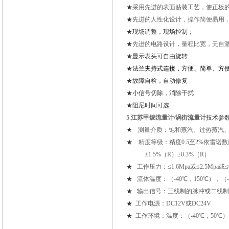
★
采用先进的表面贴装工艺，使正板
★
先进的人性化设计，操作简便易用
★
现场调整，现场控制；
★
先进的电路设计，量程比宽，无自
★
显示表头可自由旋转
★
法兰夹持式连接，方便、简单、方
★
故障自检，自动修复
★
小信号切除，消除干扰
★
阻尼时间可选
5.
江苏甲烷流量计/涡街
流量计
技术参
★
测量介质：饱和蒸汽、过热蒸汽
★
精度等级：精度0.5至2%依雷诺数
±1.5%（R）±0.3%（R）
★
工作压力：≤1.6Mpa或≤2.5Mpa或≤6
★
流体温度：（-40℃，150℃），（-4
★
输出信号：三线制的脉冲或二线制4-
★
工作电源：DC12V或DC24V
★
工作环境：温度：（-40℃，50℃