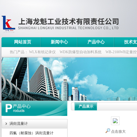
网站首页
新闻中心
产品中心
技术支
热门产品：
WLX有纸记录仪
WDK防爆型自动加料系统
WB-2100WB定量
WDK流量定量控制柜
WB-2100定量装车控制仪
产品展示
涡街流量计
点击放大
四氟（耐腐蚀）涡街流量计