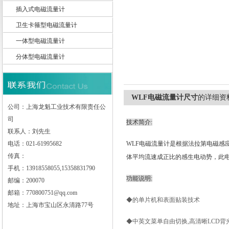
插入式电磁流量计
卫生卡箍型电磁流量计
一体型电磁流量计
上海龙魁工业技术有限责任公司
分体型电磁流量计
WLF电磁流量计尺寸
的详细资
公司：上海龙魁工业技术有限责任公
司
技术简介
:
联系人：刘先生
电话：021-61995682
WLF电磁流量计是根据法拉第电磁感
传真：
体平均流速成正比的感生电动势，此电
手机：13918558055,15358831790
功能说明
:
邮编：200070
邮箱：770800751@qq.com
◆的单片机和表面贴装技术
地址：上海市宝山区永清路77号
◆中英文菜单自由切换
,高清晰LCD背