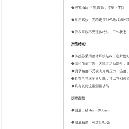
◆报警功能
:空管,励磁，流量上下限
◆采用高效，高稳定度
PWM波励磁恒
◆仪表系数不受流体特性，工作状态
产品特点
:
◆传感器采用整体焊接结构，密封性
◆结构简单可靠，内部无活动部件，
◆测录精度不受被测介质压力、温度
◆具有电导率测量功能，可以判别传感
◆具有双向流量测量功能
技术叁数
:
◆测量口径:4mm-2000mm
◆测量精度：可达到0.5级