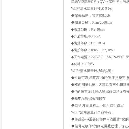
流速V或流量QV（QV=лD2/4·V
WLF*清水流量计技术叁数:
◆仪表精度：管道式0.5级
◆测量口径：6mm-2000mm
◆流速范围：0.2-10m/s
◆介质导电率:>5us/c
◆防爆等级：ExdIIBT4
◆防护等级：IP65, IP67, IP68
◆工作电源：220VAC±15%, 24VDC±5
◆功耗：<10VA
WLF*清水流量计功能说明：
◆性能可靠,精度高,功耗低,零点稳定,
◆双向测量系统，内部具有三个积算
◆ *的防雷设计,输入输出端口均设有
◆断电后数据长期保存
◆自动调节,量程上下限可自行设定
WLF*清水流量计产品特点：
◆传感器zui重要的部件－线圈作*化
◆信号电极作*的静电屏蔽处理，保证