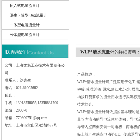
插入式电磁流量计
卫生卡箍型电磁流量计
一体型电磁流量计
上海龙魁工业技术有限责任公司
分体型电磁流量计
WLF*清水流量计
的详细资料
公司：上海龙魁工业技术有限责任公
司
产品概述：
联系人：刘先生
WLF*清水流量计可广泛应用于化工,钢
电话：021-61995682
种酸,碱,盐溶液,原水,冷却水,污水,
传真：
均按订货要求的流量用水进行实流标定
手机：13918558055,15358831790
技术简介:
邮编：200070
WLF*清水流量计所依据的基本理论
邮箱：770800751@qq.com
量管内流动的导电流体的体积，导电
地址：上海市宝山区永清路77号
导管内壁两侧安装一对电极，两电极
极上就产生感应电动势UE。传感器导