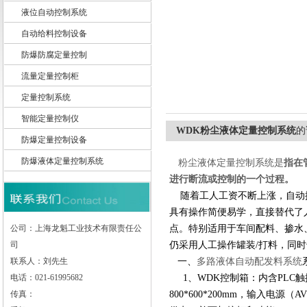
液位自动控制系统
自动给料控制设备
防爆防腐定量控制
上海龙魁工业技术有限责任公司
流量定量控制柜
定量控制系统
智能定量控制仪
WDK粉尘液体定量控制系统
的
防爆定量控制设备
防爆液体定量控制系统
粉尘液体定量控制系统
是
指在
进行断流或控制的一个过程。
随着工人工资不断上涨，自动控
具有操作简便易学，直接替代了
公司：上海龙魁工业技术有限责任公
点。特别适用于车间配料、掺水
司
仍采用人工操作罐装/打料，同
联系人：刘先生
一、
多路液体自动配发料系统
电话：021-61995682
1、
WDK控制箱：内含PL
传真：
800*600*200mm，输入