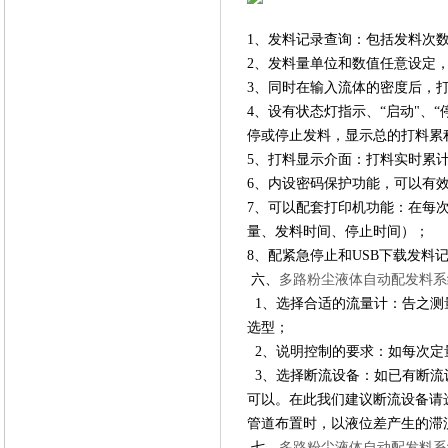
1、发料记录查询：包括发料次
2、发料量单位和数值任意设定
3、同时在输入流体的密度后，
4、设有状态灯指示、“启动"、
停或停止发料，显示总的打料累
5、打料显示介面：打料实时累
6、内设密码保护功能，可以有
7、可以配套打印机功能：在每
量、发料时间、停止时间）；
8、配紧急停止和USB下载发料记
六、
多路粉尘液体自动配发料系
1、选择合适的流量计：告之测
选型；
2、说明控制的要求：如每次定
3、选择断流设备：如已有断流
可以。在此我们建议断流设备请
管道布置时，以液位差产生的滞流
七、
多路粉尘液体自动配发料系