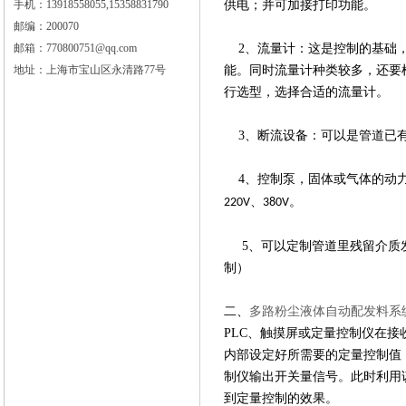
手机：13918558055,15358831790
供电；并可加接打印功能。
邮编：200070
邮箱：770800751@qq.com
2、
流量计：这是控制的基础
地址：上海市宝山区永清路77号
能。同时流量计种类较多，还要
行选型，选择合适的流量计。
3、断流设备：可以是管道已有
4、控制泵，固体或气体的动
、
。
220V
380V
5、可以定制管道里残留介质
制）
二、
多路粉尘液体自动配发料系
PLC、触摸屏或定量控制仪在
内部设定好所需要的定量控制值
制仪输出开关量信号。此时利用
到定量控制的效果。