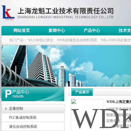
网站首页
新闻中心
产品中心
技术支
热门产品：
WLX有纸记录仪
WDK防爆型自动加料系统
WB-2100WB定量
WDK流量定量控制柜
WB-2100定量装车控制仪
产品展示
WDK上海定量
定量控制
WDK管道式定
制装置/按键式
PLC集成控制系统
定数值时，自动
查看详细介
液位自动控制系统