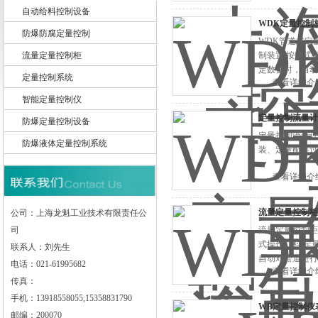
自动给料控制设备
WDK定量控制
防爆防腐定量控制
上海龙魁工业技术有限责任公司
WDK管道式定
流量定量控制柜
制装置/按键式
定数值时，自动
定量控制系统
查看详细介
智能定量控制仪
定量控制流量计
防爆定量控制设备
定量控制流量计
防爆液体定量控制系统
装、定量配等过
查看详细介
流量定量控制柜
公司：上海龙魁工业技术有限责任公
司
流量定量控制柜
式操作打料/定
联系人：刘先生
自动对管道进行
电话：021-61995682
查看详细介
学，显示直观，
传真：
手机：13918558055,15358831790
WB定量控制仪
邮编：200070