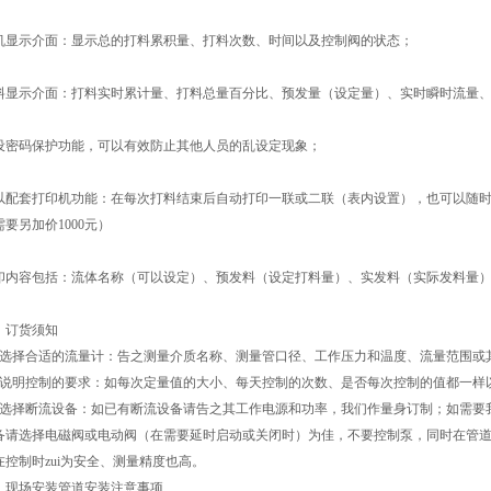
机显示介面：显示总的打料累积量、打料次数、时间以及控制阀的状态；
料显示介面：打料实时累计量、打料总量百分比、预发量（设定量）、实时瞬时流量
设密码保护功能，可以有效防止其他人员的乱设定现象；
以配套打印机功能：在每次打料结束后自动打印一联或二联（表内设置），也可以随
需要另加价1000元）
印内容包括：流体名称（可以设定）、预发料（设定打料量）、实发料（实际发料量
、订货须知
、选择合适的流量计：告之测量介质名称、测量管口径、工作压力和温度、流量范围或
、说明控制的要求：如每次定量值的大小、每天控制的次数、是否每次控制的值都一样
、选择断流设备：如已有断流设备请告之其工作电源和功率，我们作量身订制；如需要
备请选择电磁阀或电动阀（在需要延时启动或关闭时）为佳，不要控制泵，同时在管
在控制时zui为安全、测量精度也高。
、现场安装管道安装注意事项