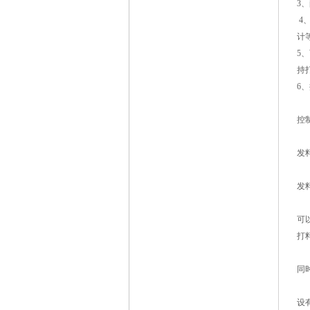
3
4
计
5
持
6
控
发
发
可
打
同
设