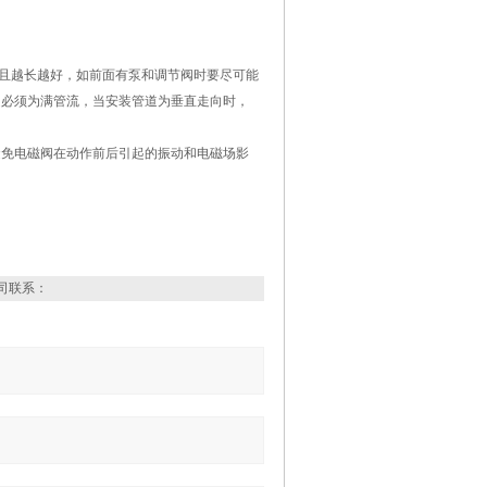
，且越长越好，如前面有泵和调节阀时要尽可能
道必须为满管流，当安装管道为垂直走向时，
避免电磁阀在动作前后引起的振动和电磁场影
司联系：