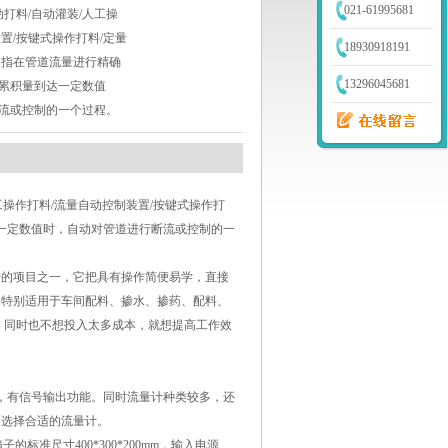
021-61995681
动打料/自动灌装/人工操
置/按键式操作打料/定量
18930918191
是指在管道流量进行精确
13296045681
累积量到达一定数值
流或控制的一个过程。
人工操作打料/流量自动控制装置/按键式操作打
达一定数值时，自动对管道进行断流或控制的一
进的项目之一，它把具有操作简便易学，直接
。特别适用于车间配料、掺水、掺药、配料、
，同时也不想投入太多成本，就想提高工作效
，有信号输出功能。同时流量计种类较多，还
，选择合适的流量计。
准尺寸400*300*200mm，输入电源