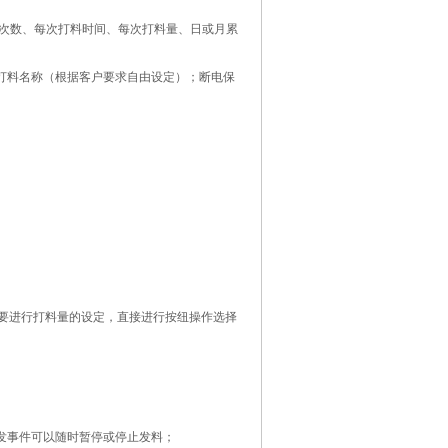
次数、每次打料时间、每次打料量、日或月累
打料名称（根据客户要求自由设定）；断电保
需要进行打料量的设定，直接进行按纽操作选择
突发事件可以随时暂停或停止发料；