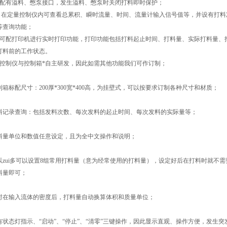
、配有溢料、憋泵接口，发生溢料、憋泵时关闭打料即时保护；
、在定量控制仪内可查看总累积、瞬时流量、时间、流量计输入信号值等，并设有打料
等查询功能；
、可配打印机进行实时打印功能，打印功能包括打料起止时间、打料量、实际打料量、
打料前的工作状态。
、控制仪与控制箱*自主研发，因此如需其他功能我们可作订制；
制箱标配尺寸：200厚*300宽*400高，为挂壁式，可以按要求订制各种尺寸和材质；
料记录查询：包括发料次数、每次发料的起止时间、每次发料的实际量等；
料量单位和数值任意设定，且为全中文操作和说明；
以zui多可以设置8组常用打料量（意为经常使用的打料量），设定好后在打料时就不
料量即可；
时在输入流体的密度后，打料量自动换算体积和质量单位；
有状态灯指示、“启动”、“停止”、“清零”三键操作，因此显示直观、操作方便，发生