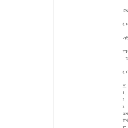
待
打
内
可
（
打
五
1
2
3
设
样
六