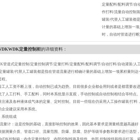
定量配料/配料调节/自
作打料/流量自动控制装
罐装/代替人工罐装都
计量的基础上增加一项
时，自动对管道进行断
WDKWDK定量控制柜
的详细资料：
DK管道式定量控制/定量控制调节/定量打料/定量配料/配料调节/自动打料/自动灌装/
/定量罐装/代替人工罐装都是指在管道流量进行精确计量的基础上增加一项累积量到
过程。
着工人工资不断上涨，自动控制已成为趋势。目前很多企业都会用到或者是都需要改
代了人工打料、手工配料，同时本系统显示直观，手动控制或自动控制相结合等特点
量注液及各种液体或气体的定量、定时控制。目前一些现在仍采用人工操作罐装/打料
的企业建议采用本系统。
、系统组成
、流量计：这是控制的基础，直接影响控制的效果，因此基本要求是测量精度越高越好
根据测量介质、管道口径、流量范围、防爆、防腐、防护等级等参数和要求进行选型
、WDK控制箱：内含定量控制仪、内部控制线路及组件、外部 控制按纽和指示灯等，箱子的标