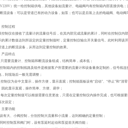
AV220V）统一给控制箱供电，其他设备如流量计、电磁阀均有控制箱内部直接供电
、断流设备：可以是管道已有的动力设备，如泵；也可以是后装上去的电磁阀、电动阀
、控制过程
量控制仪在接收了流量计的流量信号后，在其内部完成流量的累计，同时在控制仪内
示的累计数值达到所设定的定量控制值时，定量控制仪输出开关量信号。此时利用该
管道上的断流设备，从而达到定量控制的效果。
、产品特点
、只需要流量计、控制箱和断流设备组成，结构简单，成本低；
、控制箱内的控制线路及组件是根据客户所需要的流量计和设备量身定制的，信号线连
电，到现场后一般无需调整；
、控制仪为全中文显示，操作方便，显示直观；控制箱面板设有“启动”、“停止”和“清零
，因此显示直观，操作简单、方便、易学；
、每次定量控制值可以根据需要任意更改，只需在定量控制仪内操作完成，也可根据要
再次设定；
、主要功能
、设有大、小阀控制，分别控制大流量和小流量，达到精确的定量控制；
、同时控制泵和阀门时，设有泵延时起动和泵提前关阀功能；