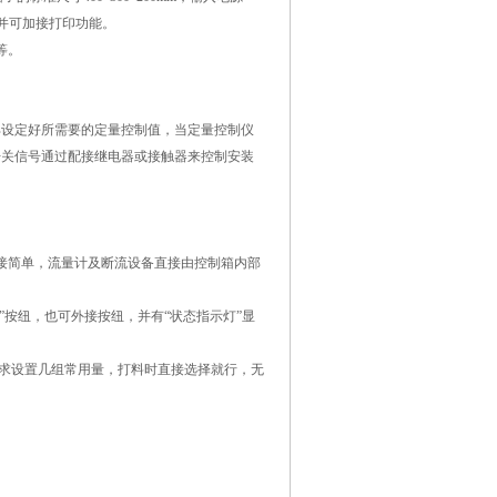
；并可加接打印功能。
等。
部设定好所需要的定量控制值，当定量控制仪
开关信号通过配接继电器或接触器来控制安装
接简单，流量计及断流设备直接由控制箱内部
”按纽，也可外接按纽，并有“状态指示灯”显
求设置几组常用量，打料时直接选择就行，无