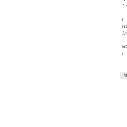
注
1
的
流
2
响
3
如