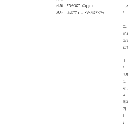
邮箱：770800751@qq.com
（
地址：上海市宝山区永清路77号
3
二
定
显
在
三
1
2
供
3
示
4
需
四
1
2