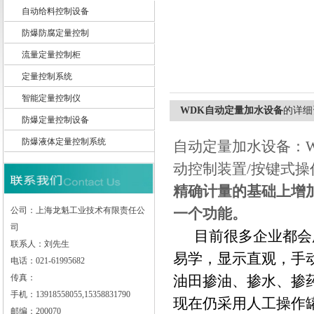
自动给料控制设备
防爆防腐定量控制
上海龙魁工业技术有限责任公司
流量定量控制柜
定量控制系统
智能定量控制仪
WDK自动定量加水设备
的详细
防爆定量控制设备
防爆液体定量控制系统
自动定量加水设备：W
动控制装置
/
按键式操
精确计量的基础上增
公司：上海龙魁工业技术有限责任公
一个功能。
司
目前很多企业都会用
联系人：刘先生
易学，显示直观，手
电话：021-61995682
传真：
油田掺油、掺水、掺
手机：13918558055,15358831790
现在仍采用人工操作
邮编：200070