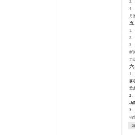
3
、
4
、
月
五
1
、
2
、
3
、
断
力
六
1
．
要
垂
2
．
场
3
．
销
如