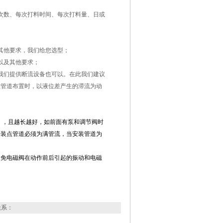
次数、每次打料时间、每次打料量、日或
其他要求，我们给您选型；
以及其他要求；
我们提供断流设备也可以。在此我们建议
在管道布置时，以液位差产生的滞流为动
），且越长越好，如前面有泵和调节阀时
安装点管道必须为满管流，当安装管道为
避免电磁阀在动作前后引起的振动和电磁
联系：