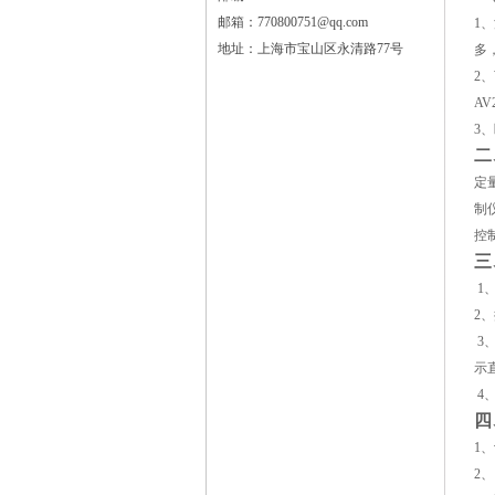
邮箱：770800751@qq.com
1
、
地址：上海市宝山区永清路77号
多
2
、
AV
3
、
二
定
制
控
三
1
2
、
3
示
4
四
1
、
2
、