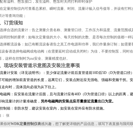
配有溢料、憋泵接口，发生溢料、憋泵时关闭打料即时保护
在定量控制仪内可查看总累积、瞬时流量、时间、流量计输入信号值等，并设有打料
累计等查询功能；
、订货须知
选择合适的流量计：告之测量介质名称、测量管口径、工作压力和温度、流量范围或
说明控制的要求：如每次定量值的大小、每天控制的次数、是否每次控制的值都一样
选择断流设备：如已有断流设备请告之其工作电源和功率，我们作量身订制；如需要
流设备请选择电磁阀或电动阀（在需要延时启动或关闭时）为佳，不要控制泵，同时
源，这样在控制时为zui安全、测量精度也好。
、现场安装管道示意图及安装注意事项
流量计安装（详见说明书）：至少保证流量计前后直管道前
10D
后
5D
（
D
为管道口径
尽可能的增加前直管道的长度，远离它们，安装点附近应无强电、强磁和变频干扰。
直走向时，流体流向必须为从下往上。
电磁阀：应安装在流量计后面，且与流量计应有
40D
（
D
为管道口径）以上的距离，
影响流量计的计量准确度，
另外电磁阀的安装点应尽量接近流量出口为宜。
控制箱：非防水型，建议安装在室内，如安装在室外应有防水措施。
售： 张
果你对
WDK定量控制仪表
感兴趣，想了解更详细的产品信息，填写下表直接与我司