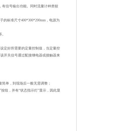
，有信号输出功能。同时流量计种类较
子的标准尺寸
400*300*200mm
，电源为
等。
部设定好所需要的定量控制值，当定量控
用该开关信号通过配接继电器或接触器来
接简单，到现场后一般无需调整；
”按纽，并有“状态指示灯”显示，因此显