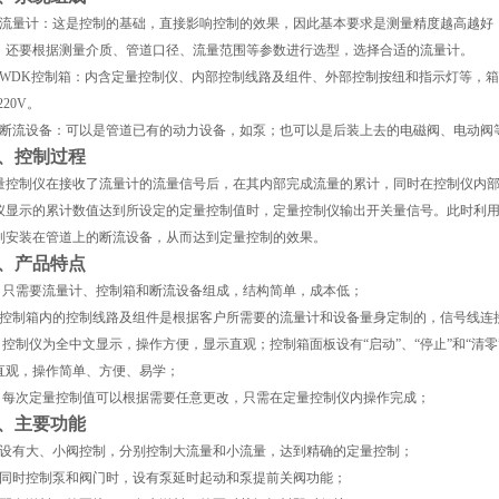
流量计：这是控制的基础，直接影响控制的效果，因此基本要
求是测量精度越高越好
，还要根据测量介质、管道口径、流量范围等参数进行选型，选择合适的流量计。
WDK
控制箱：内含定量控制仪、内部控制线路及组件、外部
控制按纽和指示灯等，箱
220V
。
断流设备：可以是管道已有的动力设备，如泵；也可以是后装上去的电磁阀、电动阀
、控制过程
量控制仪在接收了流量计的流量信号后，在其内部完成流量的累计，同时在控制仪内
仪显示的累计数值达到所设定的定量控制值时，定量控制仪输出开关量信号。此时利
制安装在管道上的断流设备，从而达到定量控制的效果。
、产品特点
、只需要流量计、控制箱和断流设备组成，结构简单，成本低；
控制箱内的控制线路及组件是根据客户所需要的流量计和设备量身定制的，信号线连
、控制仪为全中文显示，操作方便，显示直观；控制箱面板设有“启动”、“停止”和“清零
直观，操作简单、方便、易学；
、每次定量控制值可以根据需要任意更改，只需在定量控制仪内操作完成；
、主要功能
设有大、小阀控制，分别控制大流量和小流量，达到精确的定量控制；
同时控制泵和阀门时，设有泵延时起动和泵提前关阀功能；