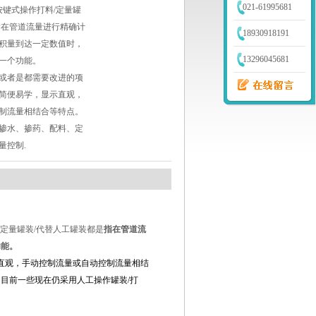
021-61995681
按键式操作打料/定量罐
指在管道流量进行精确计
18930918191
积量到达一定数值时，
13296045681
一个功能。
或者是都需要改进的项
简便易学，显示直观，
制流量相结合等特点。
掺水、掺药、配料、定
量控制.
定量罐装
/
代替人工罐装都是
指在管道流
功能。
直观，手动控制流量或自动控制流量相结
目前一些现在仍采用人工操作罐装/打