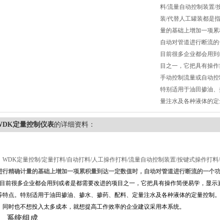
料/流量自动控制装置/
装/代替人工罐装都是
量的基础上增加一项累
自动对管道进行断流的
目前很多企业都会用到
目之一，它把具有操作
手动控制流量或自动控
特别适用于油田掺油、
量注水及各种液体的定
WDK定量控制仪表
的详细资料：
DK
定量控制
/
定量打料
/
自动打料
/
人工操作打料
/
流量自动控制装置
/
按键式操作打料
/
进行精确计量的基础上增加一项累积量到达一定数值时，自动对管道进行断流的一个
前很多企业都会用到或者是都需要改进的项目之一，它把具有操作简便易学，显示
等特点。特别适用于油田掺油、掺水、掺药、配料、定量注水及各种液体的定量控制。
，同时也不想投入太多成本，就想提高工作效率的企业建议采用本系统。
、系统组成