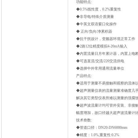
功能特点:
◆0.5%线性度，0.2%重复性
◆非导电/特殊介质测量
◆中英文双语窗口化操作
◆ 正向/负向/净累积器
◆抗干扰设计，变频器环境正常工作
◆2路12位精度模拟4-20mA输入
◆内置流量日月年累计器，内置上电
◆可选直流/交流/220交流供电
◆选择中外常用通用流量单位
产品特点:
◆适用于测量不易接触和观察的流体
◆超声测量仪表的流量测量准确度几
解决其它类型仪表所难以测量的强腐
◆超声波流量计均可管外安装、非接
幅度增加，故口径越大超声波流量计
技术叁数:
◆管道口径：DN20-DN6000mm
◆精度：1.0%,重复性:0.2%