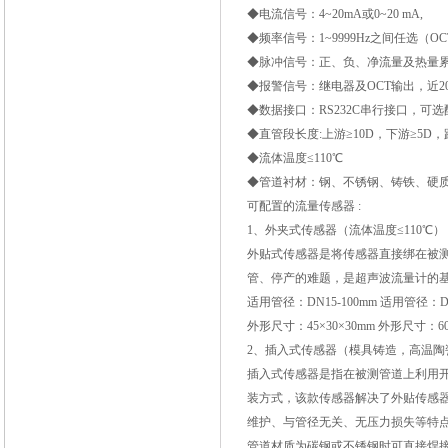
◆电流信号：4~20mA或0~20 mA,
◆频率信号：1~9999Hz之间任选（O
◆脉冲信号：正、负、净流量及热量累
◆报警信号：继电器及OCT输出，近2
◆数据接口：RS232C串行接口，可选配
◆直管段长度:上游≥10D，下游≥5D，
◆流体温度≤110℃
◆管道衬材：钢、不锈钢、铸铁、硬
可配置的流量传感器 :
1、外夹式传感器（流体温度≤110℃）
外贴式传感器是将传感器直接绑在被
管、停产的难题，是超声波流量计的
适用管径：DN15-100mm 适用管径：DN5
外形尺寸：45×30×30mm 外形尺寸：60×
2、插入式传感器（模具铸造，高温陶瓷传
插入式传感器是指在被测管道上利用
装方式，该款传感器解决了外贴传感
维护、与管径无关、无压力损失等特
管道材质为碳钢或不锈钢时可直接焊