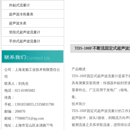
外贴式流量计
超声波冷热量表
超声波水表
上海龙魁工业技术有限责任公司
管段式超声波流量计
手持式超声波流量计
TDS-100F不断流固定式超声
产品概述:
公司：上海龙魁工业技术有限责任公
TDS-100F固定式超声波流量计
司
具有测量安装简便：传感器外贴到管
联系人：刘先生
显著特点。广泛应用于发电厂（核电、火
电话：021-61995682
集。
传真：
技术简介:
手机：13918558055,15358831790
TDS-100F固定式超声波流量计的
邮编：200070
超声脉冲，探头1接收，则顺流方向
邮箱：770800751@qq.com
被测流速之关系求取流速，进而得出
地址：上海市宝山区永清路77号