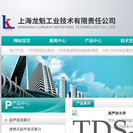
网站首页
新闻中心
产品中心
技术支
热门产品：
WLX有纸记录仪
WDK防爆型自动加料系统
WB-2100WB定量
WDK流量定量控制柜
WB-2100定量装车控制仪
产品展示
超声波水表
超声波流量计
TDS-100
选、压力损失小
便携式超声波流量计