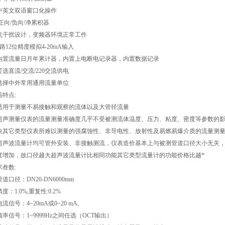
中英文双语窗口化操作
 正向/负向/净累积器
抗干扰设计，变频器环境正常工作
路12位精度模拟4-20mA输入
内置流量日月年累计器，内置上电断电记录器，内置数据记录
可选直流/交流/220交流供电
选择中外常用通用流量单位
品特点:
适用于测量不易接触和观察的流体以及大管径流量
超声测量仪表的流量测量准确度几乎不受被测流体温度、压力、粘度、密度等参数的
决其它类型仪表所难以测量的强腐蚀性、非导电性、放射性及易燃易爆介质的流量测
超声波流量计均可管外安装、非接触测流，仪表造价基本上与被测管道口径大小无关
度增加，故口径越大超声波流量计比相同功能其它类型流量计的功能价格比越*
术叁数:
道口径：DN20-DN6000mm
度：1.0%,重复性:0.2%
流信号：4~20mA或0~20 mA,
频率信号：1~9999Hz之间任选（OCT输出）