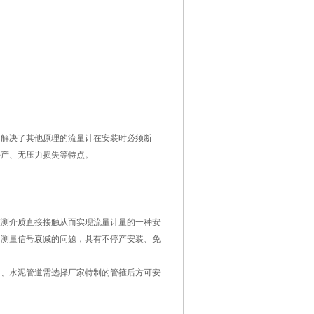
，解决了其他原理的流量计在安装时必须断
停产、无压力损失等特点。
被测介质直接接触从而实现流量计量的一种安
间测量信号衰减的问题，具有不停产安装、免
钢、水泥管道需选择厂家特制的管箍后方可安