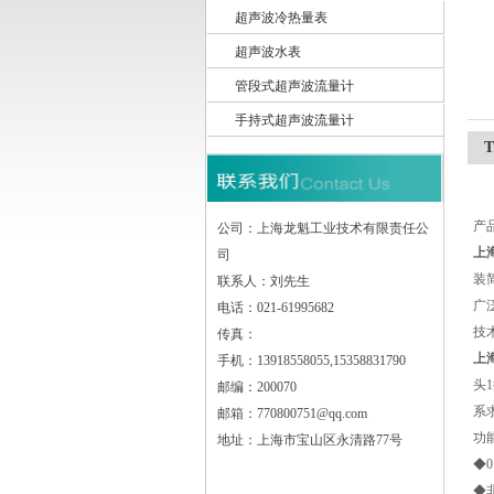
超声波冷热量表
超声波水表
上海龙魁工业技术有限责任公司
管段式超声波流量计
手持式超声波流量计
产
公司：上海龙魁工业技术有限责任公
上
司
装
联系人：刘先生
广
电话：021-61995682
技
传真：
上
手机：13918558055,15358831790
头
邮编：200070
系
邮箱：770800751@qq.com
功
地址：上海市宝山区永清路77号
◆0
◆