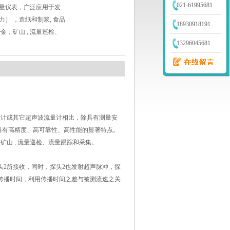
021-61995681
量仪表，广泛应用于发
） ，造纸和制浆, 食品
18930918191
金，矿山 , 流量巡检、
13296045681
量计或其它超声波流量计相比，除具有测量安
具有高精度、高可靠性、高性能的显著特点。
矿山 , 流量巡检、流量跟踪和采集。
头2所接收，同时，探头2也发射超声脉冲，探
传播时间，利用传播时间之差与被测流速之关