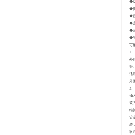
◆
◆
◆
◆
◆
◆
可
1
外
管
适用
外形
2
插
装
维
管
装
欢