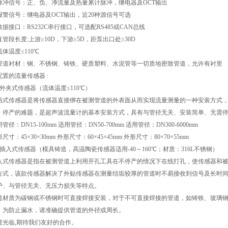
脉冲信号：正、负、净流量及热量累计脉冲，继电器及OCT输出
报警信号：继电器及OCT输出，近20种源信号可选
数据接口：RS232C串行接口，可选配RS485或CAN总线
直管段长度:上游≥10D，下游≥5D，距泵出口处≥30D
流体温度≤110℃
管道衬材：钢、不锈钢、铸铁、硬质塑料、水泥管等一切质地密致管道，允许有衬里
配置的流量传感器 :
、外夹式传感器（流体温度≤110℃）
贴式传感器是将传感器直接绑在被测管道的外表面从而实现流量测量的一种安装方式
、停产的难题，是超声波流量计的基本安装方式，具有与管径无关、安装简单、无需
管径：DN15-100mm 适用管径：DN50-700mm 适用管径：DN300-6000mm
尺寸：45×30×30mm 外形尺寸：60×45×45mm 外形尺寸：80×70×55mm
、插入式传感器（模具铸造，高温陶瓷传感器适用-40～160℃；材质：316L不锈钢）
入式传感器是指在被测管道上利用开孔工具在不停产的情况下在线打孔，使传感器和
方式，该款传感器解决了外贴传感器在测量结垢较厚的管道时不易接收到信号及长时
护、与管径无关、无压力损失等特点。
道材质为碳钢或不锈钢时可直接焊接安装，对于不可直接焊接的管道，如铸铁、玻璃
，为防止漏水，请准确提供管道的外径或周长。
迎光临,期待我们友好的合作。