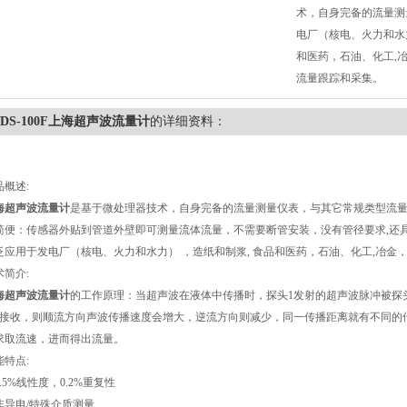
术，自身完备的流量测
电厂（核电、火力和水力
和医药，石油、化工,冶
流量跟踪和采集。
TDS-100F上海超声波流量计
的详细资料：
品概述:
海超声波流量计
是基于微处理器技术，自身完备的流量测量仪表，与其它常规类型流
简便：传感器外贴到管道外壁即可测量流体流量，不需要断管安装，没有管径要求,还
泛应用于发电厂（核电、火力和水力） ，造纸和制浆, 食品和医药，石油、化工,冶金，
术简介:
海超声波流量计
的工作原理：当超声波在液体中传播时，探头1发射的超声波脉冲被探
1接收，则顺流方向声波传播速度会增大，逆流方向则减少，同一传播距离就有不同的
求取流速，进而得出流量。
能特点:
.5%线性度，0.2%重复性
非导电/特殊介质测量