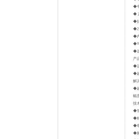
◆
◆
◆
◆2
◆
◆
◆
产
◆
◆
解
◆
幅
技
◆管
◆精
◆电
◆