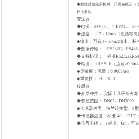
◆故障维修或周检时，只需在线卸下
技术参数:
变送器
◆电源：
24VDC
、
110VAC
、
22
◆流速：
-12
～
12m/s
（包括零流
◆输出：可选
4
～
20mA
输出、脉
◆数据传输：
RS232C
、
RS485
◆支持协议： 标准
RS232
或
RS4
◆精度：
±0.5
％
R
（流速
>0.3m/s
◆灵敏度：流量：
0.0003m/s
◆重复性：
±0.2
％
R
传感器
◆介质种类：
实际上几乎所有相
◆管径范围：
DN65
～
DN3000
◆传感器种类：法兰连接型、
S
型
◆传感器温度：标准
-40
～
121
℃
◆信号电缆：
（标准）
6m
，可选