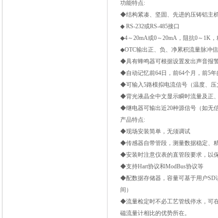
功能特点:
◆结构紧凑、坚固、先进的压铸铝主
◆ RS-232或RS-485接口
◆4～20mA或0～20mA，阻抗0～1K，
◆OTC输出正、负、净累积流量脉冲
◆具有蜂鸣器可根据设置发出声音报
◆自动记忆前64日，前64个月，前5
◆可输入5路模拟电流信号（温度、压
◆背光液晶全中文显示瞬时流量及正
◆继电器可输出近20种源信号（如无
产品特点:
◆现场安装简单，无须调试
◆传感器自带管段，测量数据稳定、
◆安装时注意仪表的直管段要求，以
◆支持Hart协议和ModBus协议等
◆配数据存储器，容量可基于用户SD
间）
◆流量检定时不必工艺管线停水，可
磁流量计相比的优势所在。