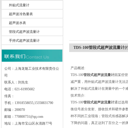
外贴式流量计
超声波冷热量表
超声波水表
上海龙魁工业技术有限责任公司
管段式超声波流量计
手持式超声波流量计
TDS-100管段式超声波流量计
产品概述:
公司：上海龙魁工业技术有限责任公
TDS-100
管段式超声波流量计
因某些管
司
减严重，用外贴式超声波流量计无法
联系人：刘先生
解决了外贴式流量计在测量中的一个难
电话：021-61995682
技术简介:
传真：
TDS-100
管段式超声波流量计
通过选用
手机：13918558055,15358831790
衡信号差分发射、接收技术和硬件参
邮编：200070
种不同的工业现场；管段式传感器解
邮箱：770800751@qq.com
下降的问题，真正达到了百分之一的
地址：上海市宝山区永清路77号