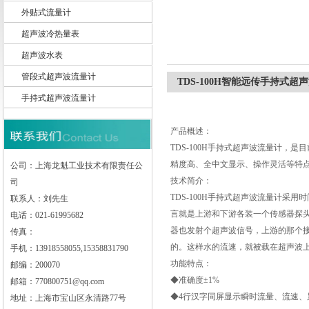
外贴式流量计
超声波冷热量表
超声波水表
上海龙魁工业技术有限责任公司
管段式超声波流量计
TDS-100H智能远传手持式超
手持式超声波流量计
产品概述：
TDS-100H手持式超声波流量计
精度高、全中文显示、操作灵活等特点
公司：上海龙魁工业技术有限责任公
技术简介：
司
TDS-100H手持式超声波流量计
联系人：刘先生
言就是上游和下游各装一个传感器探
电话：021-61995682
器也发射个超声波信号，上游的那个
传真：
的。这样水的流速，就被载在超声波
手机：13918558055,15358831790
功能特点：
邮编：200070
◆准确度±1%
邮箱：770800751@qq.com
◆4行汉字同屏显示瞬时流量、流速、
地址：上海市宝山区永清路77号