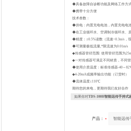
◆具备故障自诊断功能及网络工作方
◆携带十分方便
技术叁数：
◆供电：内置充电电池，内置充电电池
◆在工业循环水、空调制冷循环水、
◆精度：±0.5%读数（流速>0.3m/s
◆可测量极低流量,*限流速为0.01m/s
◆传感器管径范围: 使用管径范围为25mm
◆一对传感器可满足不同材质，不同
◆使用介质温度：标准传感器-40～82℃
◆4-20mA或频率输出功能（订货时）
◆流体温度≤110℃
期待您的来电，更期待我们友好合作
如果你对
TDS-100H智能远传手持
产品：