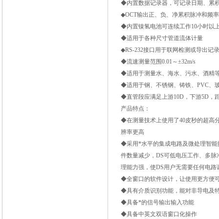
◆内置数据记录器，可记录日期、累
◆OCT输出正、负、净累积脉冲和频率信号
◆内置镍氢电池可连续工作10小时以
◆适用于各种尺寸管道流体计量
◆RS-232接口用于联网检测或导出记
◆流速测量范围0.01～±32m/s
◆适用于测量水、海水、污水、酒精
◆适用于钢、不锈钢、铸铁、PVC、
◆直管段应满足上游10D，下游5D，
产品特点：
◆在测量技术上使用了40皮秒的超高
辨率更高
◆采用*水平的集成电路及微处理智能
件数量减少，DS可低电压工作、多
理能力强，使DS用户无需要任何电路
◆全窗口的软件设计，让使用更方便
◆具有介质识别功能，能对非导电及
◆具备*的信号输出输入功能
◆具备中英文双语窗口化操作