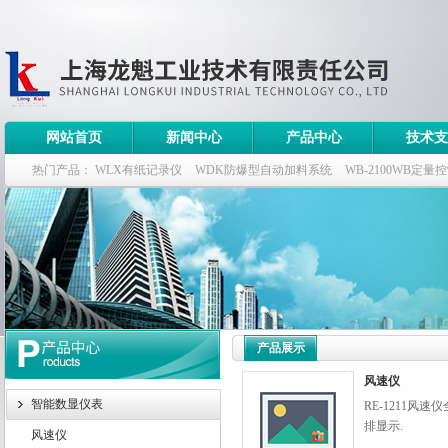
网站首页
新闻中心
产品中心
技术支
热门产品：
WLX有纸记录仪
WDK防爆型自动加料系统
WB-2100WB定量
WDK流量定量控制柜
WB-2100定量装车控制仪
产品展示
风速仪
智能数显仪表
RE-1211风
排显示.
风速仪