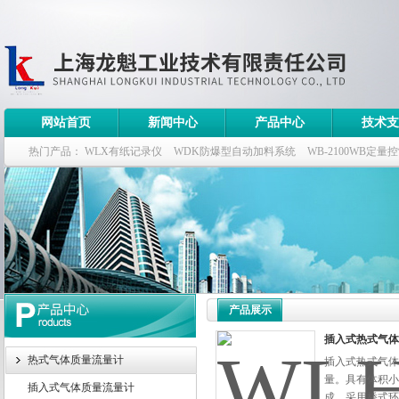
网站首页
新闻中心
产品中心
技术支
热门产品：
WLX有纸记录仪
WDK防爆型自动加料系统
WB-2100WB定量
WDK流量定量控制柜
WB-2100定量装车控制仪
产品展示
插入式热式气体
热式气体质量流量计
插入式热式气体
量。具有体积小
插入式气体质量流量计
成。采用桥式环