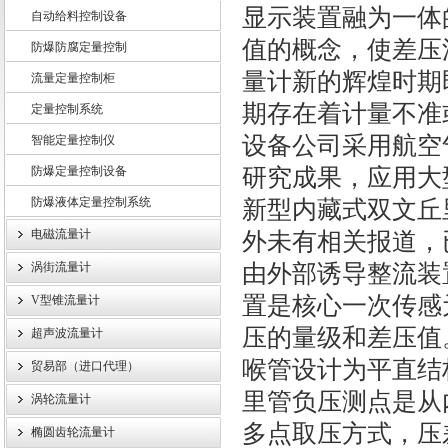
显示装置融为一体
自动给料控制设备
值的概念，使差压
防爆防腐定量控制
上海龙魁工业技术有限责任公司
量计新的辉煌时期
流量定量控制柜
期存在着计量不准
定量控制系统
设备公司采用航空
智能定量控制仪
防爆定量控制设备
研究成果，应用大
防爆液体定量控制系统
新型内藏式双文丘
电磁流量计
外未有相关报道，
涡街流量计
由外部诱导整流装
置是核心一次传感
V型锥流量计
压的量级和差压值
超声波流量计
喉管设计为平直结
贸易部（进口代理）
里管负压测点是从
涡轮流量计
多点取压方式，压
椭圆齿轮流量计