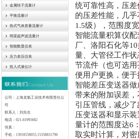
统可靠性高，压差
金属转子流量计
的压差性能，几乎
平衡流量计
1.5级），范围度
热式气体质量流量计
智能流量积算仪配
明渠超声波流量计
厂、洛阳石化等1
智能数显仪表
量、大管径工作状
压力差压仪表
节流件（也可选用
投入式液位计
便用户更换，便于
智能差压变送器做
带来的附加误差，
公司：上海龙魁工业技术有限责任公
引压管线，减少了
司
联系人：刘先生
压变送器和显示装
电话：021-61995682
量计的范围度达6
传真：
取实时计算，对密
手机：13918558055,15358831790