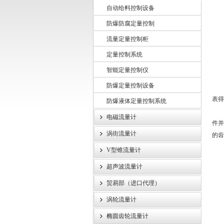
压
自动给料控制设备
正
防爆防腐定量控制
上海龙魁工业技术有限责任公司
负
流量定量控制柜
差
表
定量控制系统
压
智能定量控制仪
压
防爆定量控制设备
在
表得
防爆液体定量控制系统
机
电磁流量计
件并
涡街流量计
的齿
在
V型锥流量计
超声波流量计
贸易部（进口代理）
涡轮流量计
椭圆齿轮流量计