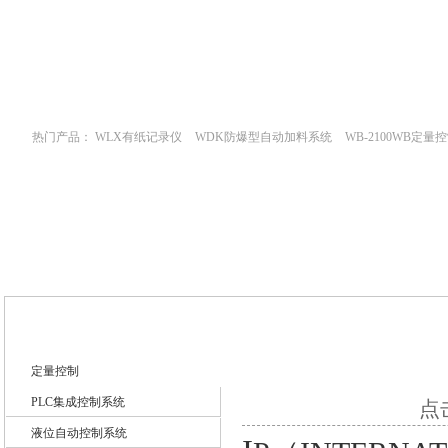
网站首页
新闻中心
产品中心
技术支
热门产品：
WLX有纸记录仪
WDK防爆型自动加料系统
WB-2100WB定量
WDK流量定量控制柜
WB-2100定量装车控制仪
技术文章
定量控制
PLC集成控制系统
点击
液位自动控制系统