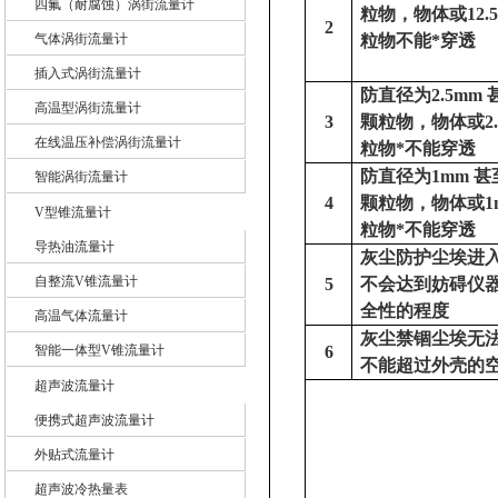
四氟（耐腐蚀）涡街流量计
粒物，物体或
12
2
气体涡街流量计
粒物不能*穿透
插入式涡街流量计
防直径为
2.5mm
高温型涡街流量计
3
颗粒物，物体或
2
在线温压补偿涡街流量计
粒物*不能穿透
防直径为
1mm
甚
智能涡街流量计
4
颗粒物，物体或
V型锥流量计
粒物*不能穿透
导热油流量计
灰尘防护尘埃进
自整流V锥流量计
5
不会达到妨碍仪
全性的程度
高温气体流量计
灰尘禁锢尘埃无
智能一体型V锥流量计
6
不能超过外壳的
超声波流量计
便携式超声波流量计
外贴式流量计
超声波冷热量表