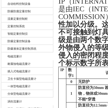
I
P
（
INTERNA
自动给料控制设备
是由
IEC
（
INT
防爆防腐定量控制
上海龙魁工业技术有限责任公司
COMMISSION
流量定量控制柜
性加以分级。
定量控制系统
不可接触到灯
智能定量控制仪
级是由两个数字
防爆定量控制设备
外物侵入的等
防爆液体定量控制系统
侵入的密闭程
电磁流量计
个标示数字所
耐腐蚀电磁流量计
IP
数
插入式电磁流量计
字
1
卫生卡箍型电磁流量计
0
无防护
一体型电磁流量计
防直径为
50mm
1
物，物体或
50m
分体型电磁流量计
不能*穿透
涡街流量计
防直径为
12.5mm