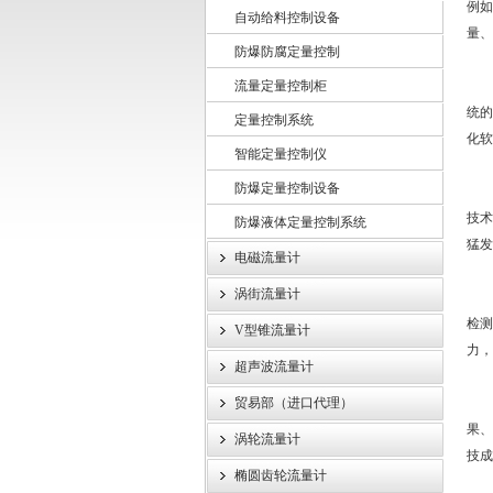
例如
自动给料控制设备
量、
防爆防腐定量控制
上海龙魁工业技术有限责任公司
流量定量控制柜
工
统的
定量控制系统
化软
智能定量控制仪
防爆定量控制设备
仪
技术
防爆液体定量控制系统
猛发
电磁流量计
涡街流量计
这
检测
V型锥流量计
力，
超声波流量计
贸易部（进口代理）
尤
果、
涡轮流量计
技成
椭圆齿轮流量计