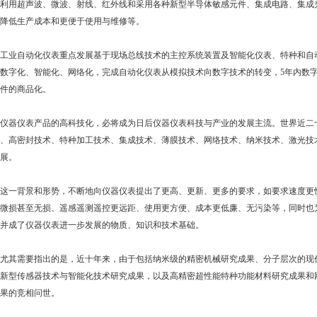
利用超声波、微波、射线、红外线和采用各种新型半导体敏感元件、集成电路、集成
降低生产成本和更便于使用与维修等。
业自动化仪表重点发展基于现场总线技术的主控系统装置及智能化仪表、特种和自动
数字化、智能化、网络化，完成自动化仪表从模拟技术向数字技术的转变，5年内数字
件的商品化。
器仪表产品的高科技化，必将成为日后仪器仪表科技与产业的发展主流。世界近二十
、高密封技术、特种加工技术、集成技术、薄膜技术、网络技术、纳米技术、激光技
展。
一背景和形势，不断地向仪器仪表提出了更高、更新、更多的要求，如要求速度更快
微损甚至无损、遥感遥测遥控更远距、使用更方便、成本更低廉、无污染等，同时也
并成了仪器仪表进一步发展的物质、知识和技术基础。
其需要指出的是，近十年来，由于包括纳米级的精密机械研究成果、分子层次的现
新型传感器技术与智能化技术研究成果，以及高精密超性能特种功能材料研究成果和
果的竞相问世。